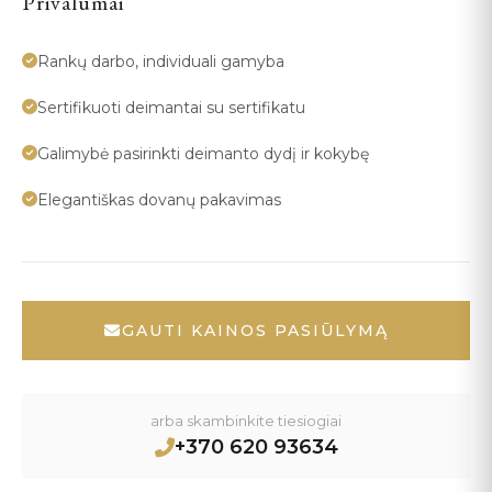
Privalumai
Rankų darbo, individuali gamyba
Sertifikuoti deimantai su sertifikatu
Galimybė pasirinkti deimanto dydį ir kokybę
Elegantiškas dovanų pakavimas
GAUTI KAINOS PASIŪLYMĄ
arba skambinkite tiesiogiai
+370 620 93634