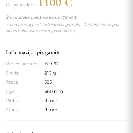
1100
€
Gamybos kaina
Šio modelio galutinė kaina
17340
€
Kaina nurodyta už individualią gamybą. Galutinė kaina gali
skirtis priklausomai nuo pasirinkimų.
Informacija apie gamini
Prekės numeris:
B-9192
Svoris:
210 g.
Praba:
585
Ilgis:
680 mm
Plotis:
9 mm
Storis:
9 mm