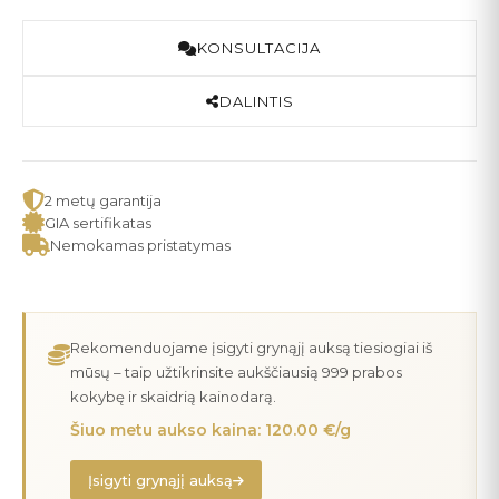
KONSULTACIJA
DALINTIS
2 metų garantija
GIA sertifikatas
Nemokamas pristatymas
Rekomenduojame įsigyti grynąjį auksą tiesiogiai iš
mūsų – taip užtikrinsite aukščiausią 999 prabos
kokybę ir skaidrią kainodarą.
Šiuo metu aukso kaina: 120.00 €/g
Įsigyti grynąjį auksą