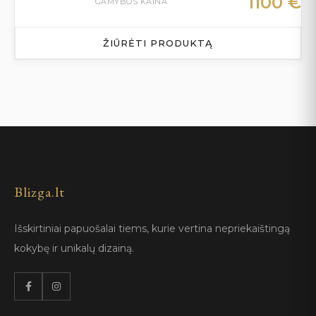
1100
€
GAMYBOS KAINA
ŽIŪRĖTI PRODUKTĄ
Blizga.lt
Išskirtiniai papuošalai tiems, kurie vertina nepriekaištingą
kokybę ir unikalų dizainą.