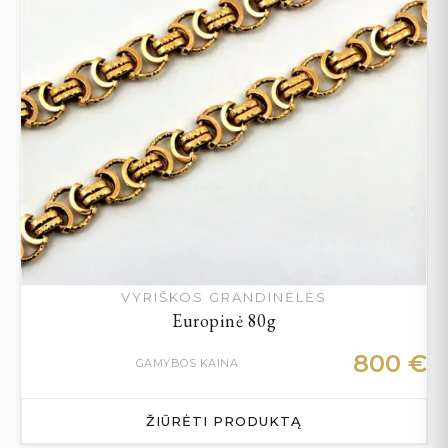
VYRIŠKOS GRANDINĖLĖS
Europinė 80g
800
€
GAMYBOS KAINA
ŽIŪRĖTI PRODUKTĄ