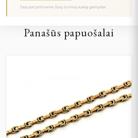
Taip pat priimame Jūsų turimą auksą gamybai.
Panašūs papuošalai