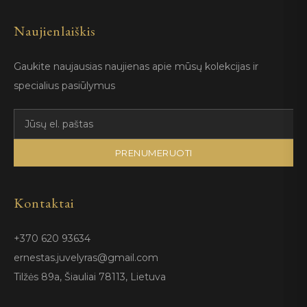
Naujienlaiškis
Gaukite naujausias naujienas apie mūsų kolekcijas ir
specialius pasiūlymus
PRENUMERUOTI
Kontaktai
+370 620 93634
ernestas.juvelyras@gmail.com
Tilžės 89a, Šiauliai 78113, Lietuva