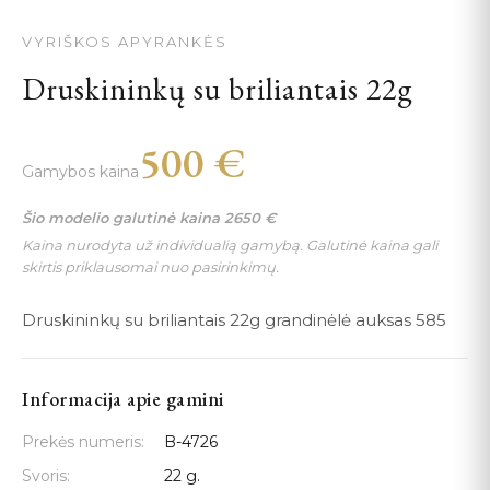
VYRIŠKOS APYRANKĖS
Druskininkų su briliantais 22g
500
€
Gamybos kaina
Šio modelio galutinė kaina
2650
€
Kaina nurodyta už individualią gamybą. Galutinė kaina gali
skirtis priklausomai nuo pasirinkimų.
Druskininkų su briliantais 22g grandinėlė auksas 585
Informacija apie gamini
Prekės numeris:
B-4726
Svoris:
22 g.