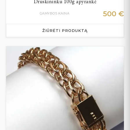
Druskininku 100g apyrankė
500
€
GAMYBOS KAINA
ŽIŪRĖTI PRODUKTĄ