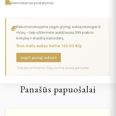
Nemokamas pristatymas
Rekomenduojame įsigyti grynąjį auksą tiesiogiai iš
mūsų – taip užtikrinsite aukščiausią 999 prabos
kokybę ir skaidrią kainodarą.
Šiuo metu aukso kaina: 120.00 €/g
Įsigyti grynąjį auksą
Taip pat priimame Jūsų turimą auksą gamybai.
Panašūs papuošalai