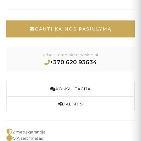
GAUTI KAINOS PASIŪLYMĄ
arba skambinkite tiesiogiai
+370 620 93634
KONSULTACIJA
DALINTIS
2 metų garantija
GIA sertifikatas