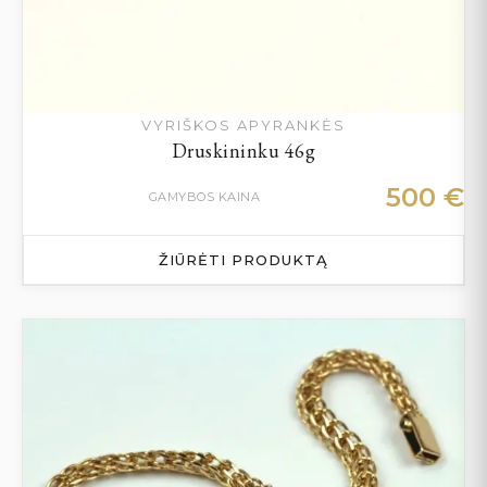
VYRIŠKOS APYRANKĖS
Druskininku 46g
500
€
GAMYBOS KAINA
ŽIŪRĖTI PRODUKTĄ