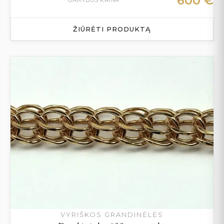
600
€
ŽIŪRĖTI PRODUKTĄ
VYRIŠKOS GRANDINĖLĖS