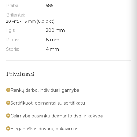
Praba:
585
Briliantai:
20 vnt. - 1.3 mm (0,010 ct)
Ilgis:
200 mm
Plotis:
8 mm
Storis:
4 mm
Privalumai
Rankų darbo, individuali gamyba
Sertifikuoti deimantai su sertifikatu
Galimybė pasirinkti deimanto dydį ir kokybę
Elegantiškas dovanų pakavimas