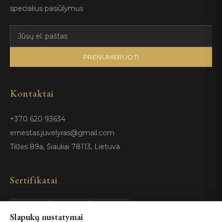
specialius pasiūlymus
PRENUMERUOTI
Kontaktai
+370 620 93634
ernestas.juvelyras@gmail.com
Tilžės 89a, Šiauliai 78113, Lietuva
Sertifikatai
GIA
100%
Slapukų nustatymai
ISO 9001