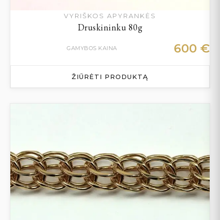
VYRIŠKOS APYRANKĖS
Druskininku 80g
600
€
GAMYBOS KAINA
ŽIŪRĖTI PRODUKTĄ