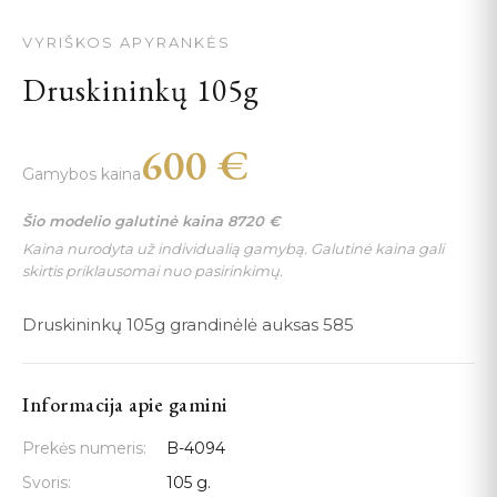
VYRIŠKOS APYRANKĖS
Druskininkų 105g
600
€
Gamybos kaina
Šio modelio galutinė kaina
8720
€
Kaina nurodyta už individualią gamybą. Galutinė kaina gali
skirtis priklausomai nuo pasirinkimų.
Druskininkų 105g grandinėlė auksas 585
Informacija apie gamini
Prekės numeris:
B-4094
Svoris:
105 g.