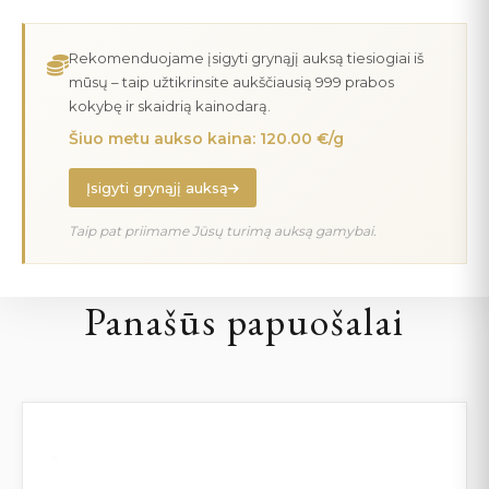
Rekomenduojame įsigyti grynąjį auksą tiesiogiai iš
mūsų – taip užtikrinsite aukščiausią 999 prabos
kokybę ir skaidrią kainodarą.
Šiuo metu aukso kaina: 120.00 €/g
Įsigyti grynąjį auksą
Taip pat priimame Jūsų turimą auksą gamybai.
Panašūs papuošalai