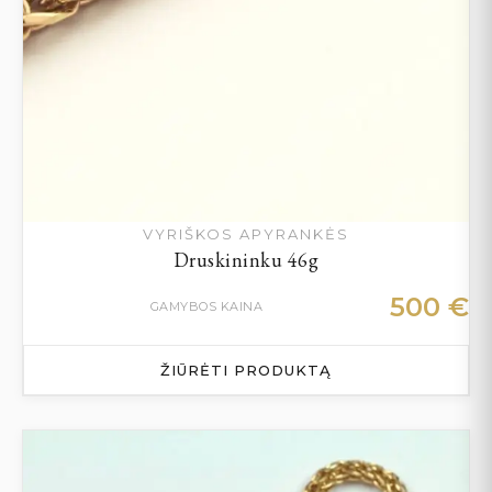
VYRIŠKOS APYRANKĖS
Druskininku 46g
500
€
GAMYBOS KAINA
ŽIŪRĖTI PRODUKTĄ