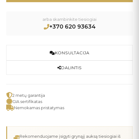
arba skambinkite tiesiogiai
+370 620 93634
KONSULTACIJA
DALINTIS
2 metų garantija
GIA sertifikatas
Nemokamas pristatymas
Rekomenduojame įsigyti grynąjį auksą tiesiogiai iš