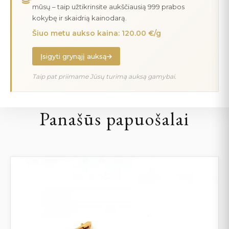
mūsų – taip užtikrinsite aukščiausią 999 prabos
kokybę ir skaidrią kainodarą.
Šiuo metu aukso kaina: 120.00 €/g
Įsigyti grynąjį auksą
Taip pat priimame Jūsų turimą auksą gamybai.
Panašūs papuošalai