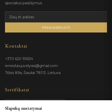
specialius pasiūlymus
PRENUMERUOTI
Kontaktai
+370 620 93634
ernestas.juvelyras@gmail.com
Tilžės 89a, Šiauliai 78113, Lietuva
Sertifikatai
Slapukų nustatymai
GIA
100%
ISO 9001
Certified
Authentic