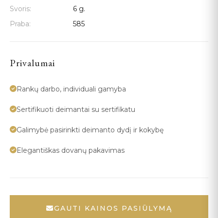
Svoris:
6 g.
Praba:
585
Privalumai
Rankų darbo, individuali gamyba
Sertifikuoti deimantai su sertifikatu
Galimybė pasirinkti deimanto dydį ir kokybę
Elegantiškas dovanų pakavimas
GAUTI KAINOS PASIŪLYMĄ