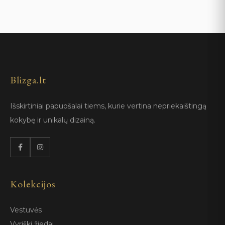
Blizga.lt
Išskirtiniai papuošalai tiems, kurie vertina nepriekaištingą
kokybę ir unikalų dizainą.
Kolekcijos
Vestuvės
Vyriški žiedai