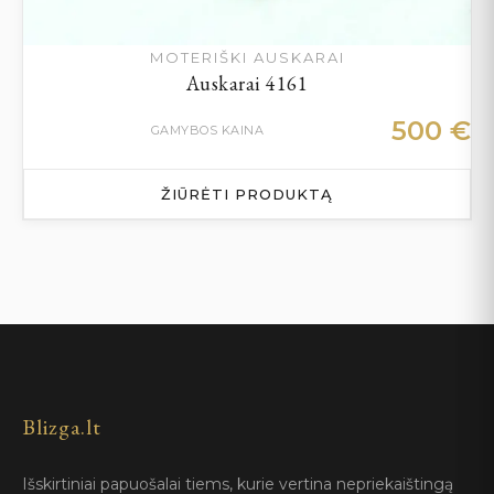
MOTERIŠKI AUSKARAI
Auskarai 4161
500
€
GAMYBOS KAINA
ŽIŪRĖTI PRODUKTĄ
Blizga.lt
Išskirtiniai papuošalai tiems, kurie vertina nepriekaištingą