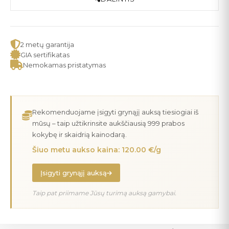
2 metų garantija
GIA sertifikatas
Nemokamas pristatymas
Rekomenduojame įsigyti grynąjį auksą tiesiogiai iš
mūsų – taip užtikrinsite aukščiausią 999 prabos
kokybę ir skaidrią kainodarą.
Šiuo metu aukso kaina: 120.00 €/g
Įsigyti grynąjį auksą
Taip pat priimame Jūsų turimą auksą gamybai.