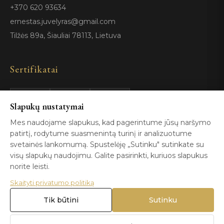
+370 620 93634
ernestas.juvelyras@gmail.com
Tilžės 89a, Šiauliai 78113, Lietuva
Sertifikatai
Slapukų nustatymai
GIA
100%
ISO 9001
Certified
Authentic
Mes naudojame slapukus, kad pagerintume jūsų naršymo
patirtį, rodytume suasmenintą turinį ir analizuotume
svetainės lankomumą. Spustelėję „Sutinku" sutinkate su
visų slapukų naudojimu. Galite pasirinkti, kuriuos slapukus
norite leisti.
Skaityti privatumo politiką
© 2026 Blizga.lt. Visos teisės saugomos. |
Privatumo politika
|
Naudojimo sąlygos
Tik būtini
Sutinku