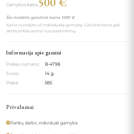
500
€
Gamybos kaina
Šio modelio galutinė kaina
1590
€
Kaina nurodyta už individualią gamybą. Galutinė kaina gali
skirtis priklausomai nuo pasirinkimų.
Informacija apie gamini
Prekės numeris:
B-4798
Svoris:
14 g.
Praba:
585
Privalumai
Rankų darbo, individuali gamyba