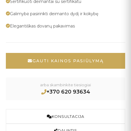
Sertifikuoti deimantai su sertifikatu
Galimybė pasirinkti deimanto dydį ir kokybę
Elegantiškas dovanų pakavimas
GAUTI KAINOS PASIŪLYMĄ
arba skambinkite tiesiogiai
+370 620 93634
KONSULTACIJA
DALINTIS