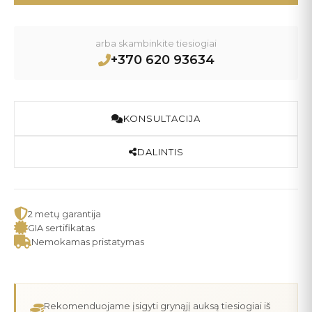
arba skambinkite tiesiogiai
+370 620 93634
KONSULTACIJA
DALINTIS
2 metų garantija
GIA sertifikatas
Nemokamas pristatymas
Rekomenduojame įsigyti grynąjį auksą tiesiogiai iš