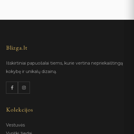
Blizga.lt
Išskirtiniai papuošalai tiems, kurie vertina nepriekaištingą
kokybę ir unikalų dizainą.
Kolekcijos
Vestuvės
Vyriški žiedai