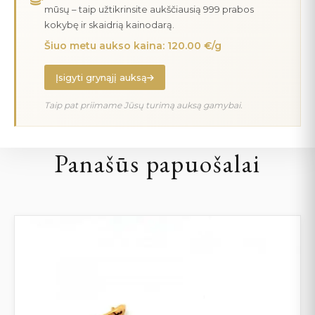
mūsų – taip užtikrinsite aukščiausią 999 prabos
kokybę ir skaidrią kainodarą.
Šiuo metu aukso kaina: 120.00 €/g
Įsigyti grynąjį auksą
Taip pat priimame Jūsų turimą auksą gamybai.
Panašūs papuošalai