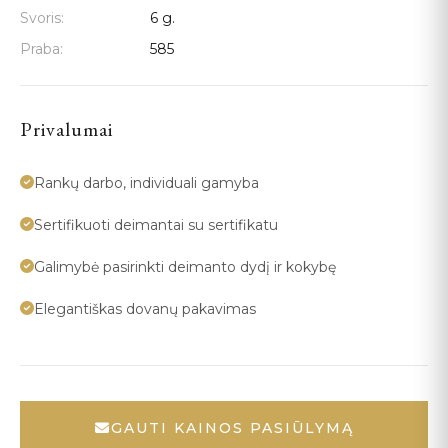
Svoris:
6 g.
Praba:
585
Privalumai
Rankų darbo, individuali gamyba
Sertifikuoti deimantai su sertifikatu
Galimybė pasirinkti deimanto dydį ir kokybę
Elegantiškas dovanų pakavimas
GAUTI KAINOS PASIŪLYMĄ