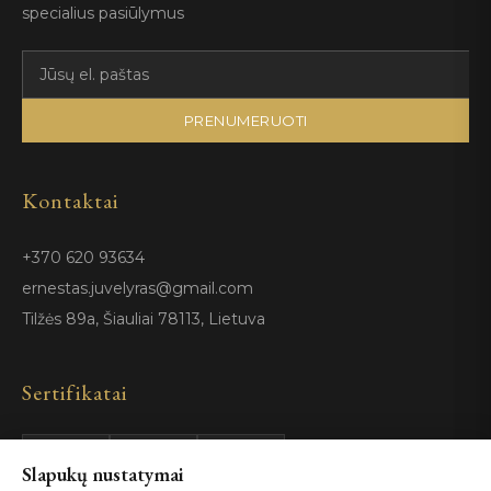
specialius pasiūlymus
PRENUMERUOTI
Kontaktai
+370 620 93634
ernestas.juvelyras@gmail.com
Tilžės 89a, Šiauliai 78113, Lietuva
Sertifikatai
Slapukų nustatymai
GIA
100%
ISO 9001
Certified
Authentic