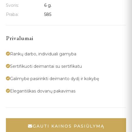
Svoris:
6 g.
Praba:
585
Privalumai
Rankų darbo, individuali gamyba
Sertifikuoti deimantai su sertifikatu
Galimybė pasirinkti deimanto dydį ir kokybę
Elegantiškas dovanų pakavimas
GAUTI KAINOS PASIŪLYMĄ