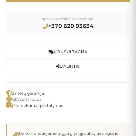
arba skambinkite tiesiogiai
+370 620 93634
KONSULTACIJA
DALINTIS
2 metų garantija
GIA sertifikatas
Nemokamas pristatymas
Rekomenduojame įsigyti grynąjį auksą tiesiogiai iš