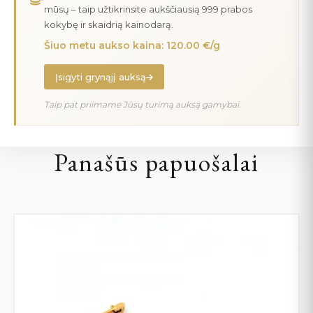
mūsų – taip užtikrinsite aukščiausią 999 prabos
kokybę ir skaidrią kainodarą.
Šiuo metu aukso kaina: 120.00 €/g
Įsigyti grynąjį auksą
Taip pat priimame Jūsų turimą auksą gamybai.
Panašūs papuošalai