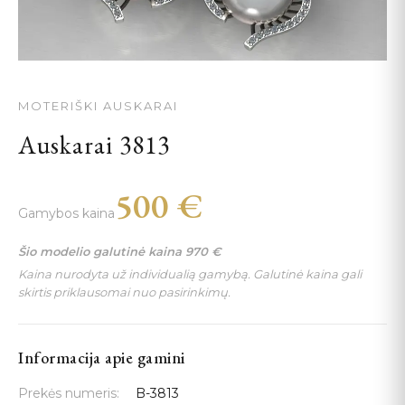
MOTERIŠKI AUSKARAI
Auskarai 3813
500
€
Gamybos kaina
Šio modelio galutinė kaina
970
€
Kaina nurodyta už individualią gamybą. Galutinė kaina gali
skirtis priklausomai nuo pasirinkimų.
Informacija apie gamini
Prekės numeris:
B-3813