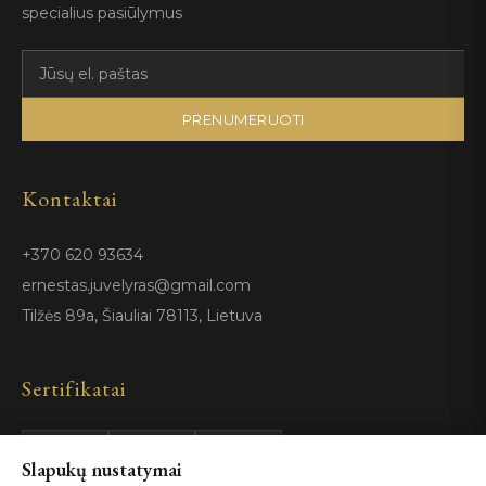
specialius pasiūlymus
PRENUMERUOTI
Kontaktai
+370 620 93634
ernestas.juvelyras@gmail.com
Tilžės 89a, Šiauliai 78113, Lietuva
Sertifikatai
Slapukų nustatymai
GIA
100%
ISO 9001
Certified
Authentic