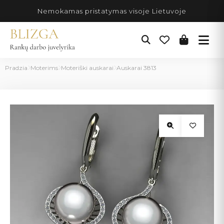
Pereiti
Nemokamas pristatymas visoje Lietuvoje
prie
turinio
Pradzia
Moterims
Moteriški auskarai
Auskarai 3813