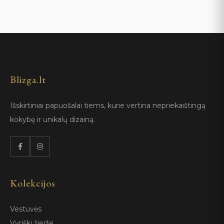
Blizga.lt
Išskirtiniai papuošalai tiems, kurie vertina nepriekaištingą
kokybę ir unikalų dizainą.
Kolekcijos
Vestuvės
Vyriški žiedai