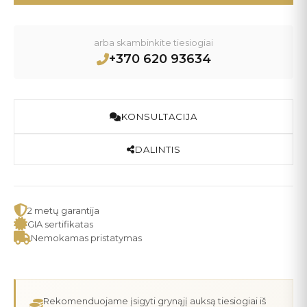
arba skambinkite tiesiogiai
+370 620 93634
KONSULTACIJA
DALINTIS
2 metų garantija
GIA sertifikatas
Nemokamas pristatymas
Rekomenduojame įsigyti grynąjį auksą tiesiogiai iš