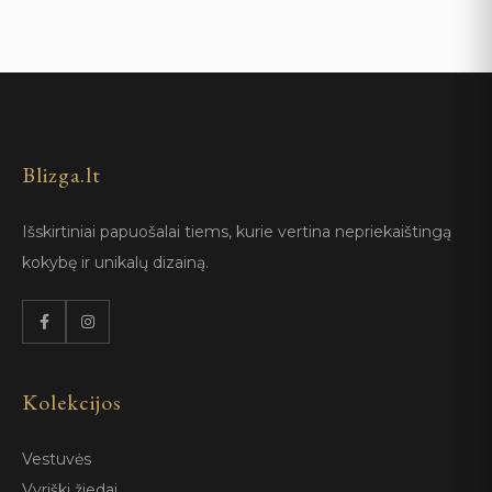
Blizga.lt
Išskirtiniai papuošalai tiems, kurie vertina nepriekaištingą
kokybę ir unikalų dizainą.
Kolekcijos
Vestuvės
Vyriški žiedai