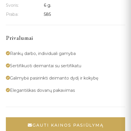
Svoris:
6 g.
Praba:
585
Privalumai
Rankų darbo, individuali gamyba
Sertifikuoti deimantai su sertifikatu
Galimybė pasirinkti deimanto dydį ir kokybę
Elegantiškas dovanų pakavimas
GAUTI KAINOS PASIŪLYMĄ