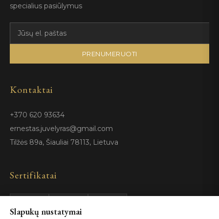
specialius pasiūlymus
PRENUMERUOTI
Kontaktai
+370 620 93634
ernestas.juvelyras@gmail.com
Tilžės 89a, Šiauliai 78113, Lietuva
Sertifikatai
Slapukų nustatymai
GIA
100%
ISO 9001
Certified
Authentic