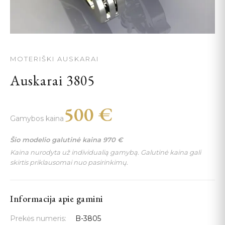
MOTERIŠKI AUSKARAI
Auskarai 3805
500
€
Gamybos kaina
Šio modelio galutinė kaina
970
€
Kaina nurodyta už individualią gamybą. Galutinė kaina gali
skirtis priklausomai nuo pasirinkimų.
Informacija apie gamini
Prekės numeris:
B-3805