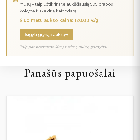
mūsų – taip užtikrinsite aukščiausią 999 prabos
kokybę ir skaidrią kainodarą.
Šiuo metu aukso kaina: 120.00 €/g
Įsigyti grynąjį auksą
Taip pat priimame Jūsų turimą auksą gamybai.
Panašūs papuošalai