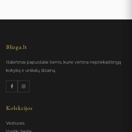
Blizga.lt
Išskirtiniai papuošalai tiems, kurie vertina nepriekaištingą
kokybę ir unikalų dizainą.
Kolekcijos
Vestuvės
Vyriški žiedai