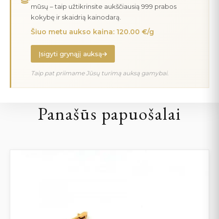
mūsų – taip užtikrinsite aukščiausią 999 prabos
kokybę ir skaidrią kainodarą.
Šiuo metu aukso kaina: 120.00 €/g
Įsigyti grynąjį auksą
Taip pat priimame Jūsų turimą auksą gamybai.
Panašūs papuošalai