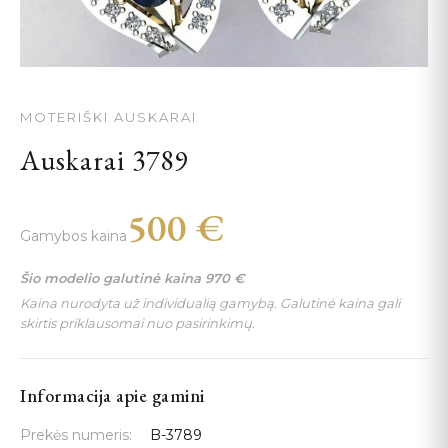
MOTERIŠKI AUSKARAI
Auskarai 3789
500
€
Gamybos kaina
Šio modelio galutinė kaina
970
€
Kaina nurodyta už individualią gamybą. Galutinė kaina gali
skirtis priklausomai nuo pasirinkimų.
Informacija apie gamini
Prekės numeris:
B-3789