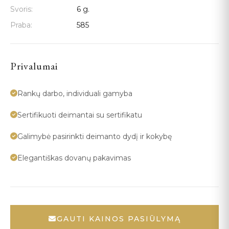
Svoris:
6 g.
Praba:
585
Privalumai
Rankų darbo, individuali gamyba
Sertifikuoti deimantai su sertifikatu
Galimybė pasirinkti deimanto dydį ir kokybę
Elegantiškas dovanų pakavimas
GAUTI KAINOS PASIŪLYMĄ