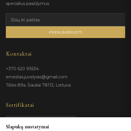
specialius pasiūlymus
PRENUMERUOTI
Kontaktai
+370 620 93634
ernestas.juvelyras@gmail.com
Tilžės 89a, Šiauliai 78113, Lietuva
Sertifikatai
Slapukų nustatymai
GIA
100%
ISO 9001
Certified
Authentic