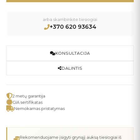
arba skambinkite tiesiogiai
+370 620 93634
KONSULTACIJA
DALINTIS
2 metų garantija
GIA sertifikatas
Nemokamas pristatymas
Rekomenduojame įsigyti grynąjį auksą tiesiogiai iš