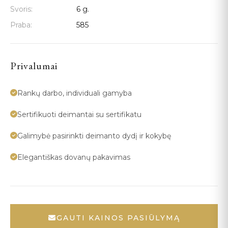
Svoris:
6 g.
Praba:
585
Privalumai
Rankų darbo, individuali gamyba
Sertifikuoti deimantai su sertifikatu
Galimybė pasirinkti deimanto dydį ir kokybę
Elegantiškas dovanų pakavimas
GAUTI KAINOS PASIŪLYMĄ