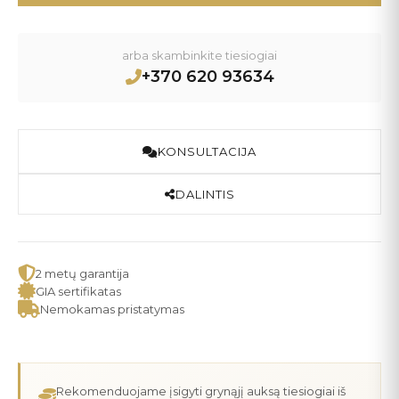
arba skambinkite tiesiogiai
+370 620 93634
KONSULTACIJA
DALINTIS
2 metų garantija
GIA sertifikatas
Nemokamas pristatymas
Rekomenduojame įsigyti grynąjį auksą tiesiogiai iš