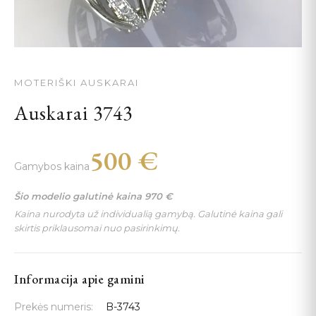
MOTERIŠKI AUSKARAI
Auskarai 3743
500
€
Gamybos kaina
Šio modelio galutinė kaina
970
€
Kaina nurodyta už individualią gamybą. Galutinė kaina gali
skirtis priklausomai nuo pasirinkimų.
Informacija apie gamini
Prekės numeris:
B-3743