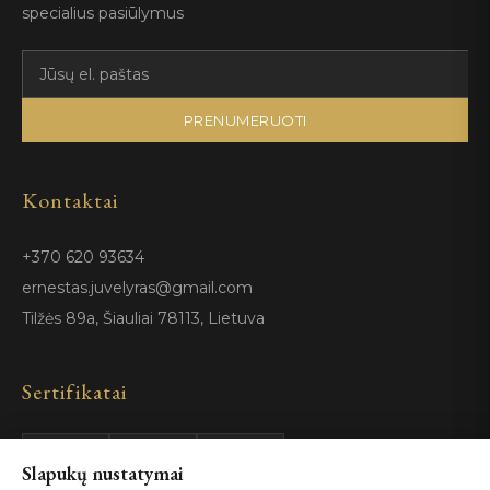
specialius pasiūlymus
PRENUMERUOTI
Kontaktai
+370 620 93634
ernestas.juvelyras@gmail.com
Tilžės 89a, Šiauliai 78113, Lietuva
Sertifikatai
Slapukų nustatymai
GIA
100%
ISO 9001
Certified
Authentic