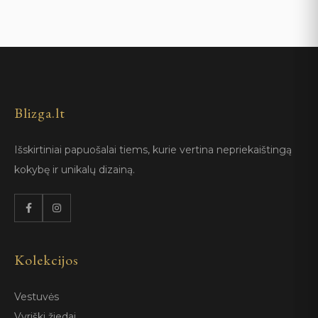
Blizga.lt
Išskirtiniai papuošalai tiems, kurie vertina nepriekaištingą
kokybę ir unikalų dizainą.
Kolekcijos
Vestuvės
Vyriški žiedai