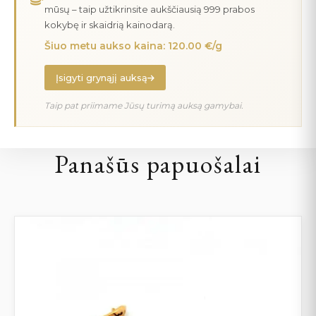
mūsų – taip užtikrinsite aukščiausią 999 prabos
kokybę ir skaidrią kainodarą.
Šiuo metu aukso kaina: 120.00 €/g
Įsigyti grynąjį auksą
Taip pat priimame Jūsų turimą auksą gamybai.
Panašūs papuošalai