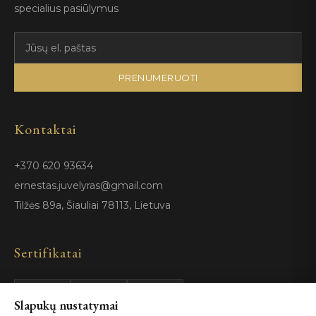
specialius pasiūlymus
PRENUMERUOTI
Kontaktai
+370 620 93634
ernestas.juvelyras@gmail.com
Tilžės 89a, Šiauliai 78113, Lietuva
Sertifikatai
Slapukų nustatymai
GIA
100%
ISO 9001
Certified
Authentic