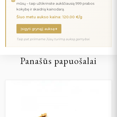
mūsų – taip užtikrinsite aukščiausią 999 prabos
kokybę ir skaidrią kainodarą.
Šiuo metu aukso kaina: 120.00 €/g
Įsigyti grynąjį auksą
Taip pat priimame Jūsų turimą auksą gamybai.
Panašūs papuošalai