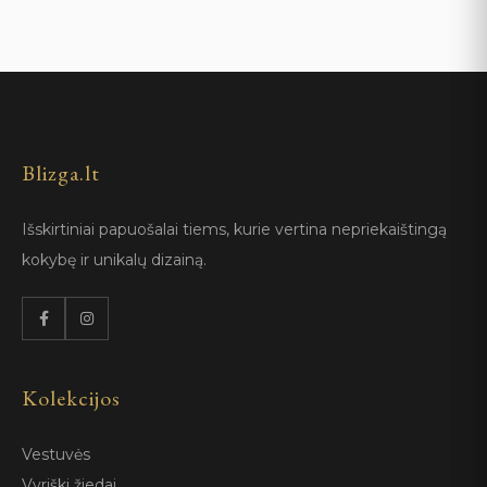
Blizga.lt
Išskirtiniai papuošalai tiems, kurie vertina nepriekaištingą
kokybę ir unikalų dizainą.
Kolekcijos
Vestuvės
Vyriški žiedai