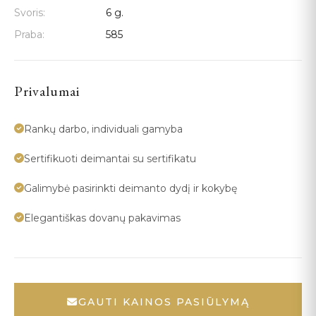
Svoris:
6 g.
Praba:
585
Privalumai
Rankų darbo, individuali gamyba
Sertifikuoti deimantai su sertifikatu
Galimybė pasirinkti deimanto dydį ir kokybę
Elegantiškas dovanų pakavimas
GAUTI KAINOS PASIŪLYMĄ