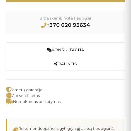
arba skambinkite tiesiogiai
+370 620 93634
KONSULTACIJA
DALINTIS
2 metų garantija
GIA sertifikatas
Nemokamas pristatymas
Rekomenduojame įsigyti grynąjį auksą tiesiogiai iš