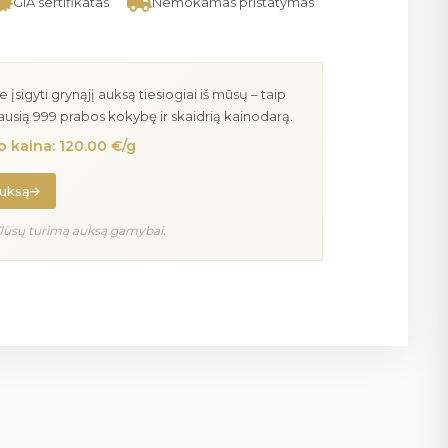
GIA sertifikatas
Nemokamas pristatymas
igyti grynąjį auksą tiesiogiai iš mūsų – taip
iausią 999 prabos kokybę ir skaidrią kainodarą.
 kaina: 120.00 €/g
auksą
Jūsų turimą auksą gamybai.