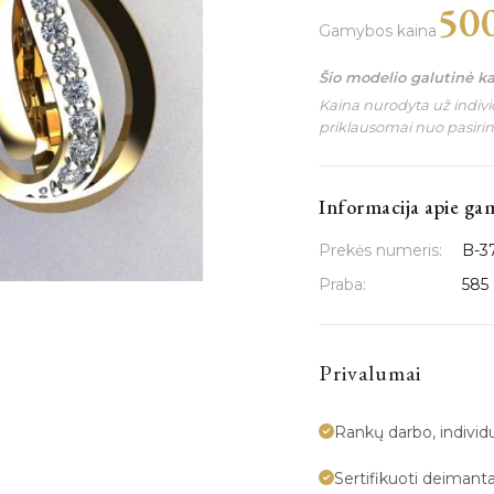
50
Gamybos kaina
Šio modelio galutinė k
Kaina nurodyta už individ
priklausomai nuo pasiri
Informacija apie ga
Prekės numeris:
B-3
Praba:
585
Privalumai
Rankų darbo, indivi
Sertifikuoti deimanta