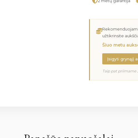
2 metų garantija
Rekomenduojame įs
užtikrinsite aukšč
Šiuo metu aukso
Įsigyti grynąjį 
Taip pat priimame 