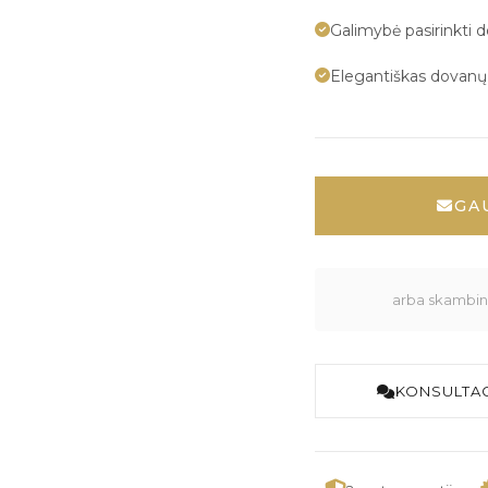
Galimybė pasirinkti 
Elegantiškas dovan
GA
arba skambink
KONSULTAC