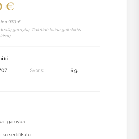
0
€
aina
970
€
ualią gamybą. Galutinė kaina gali skirtis
nkimų.
mini
707
Svoris:
6 g.
duali gamyba
i su sertifikatu