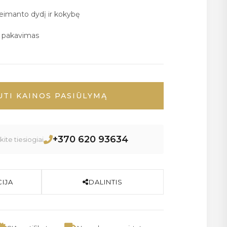
deimanto dydį ir kokybę
ų pakavimas
UTI KAINOS PASIŪLYMĄ
+370 620 93634
ite tiesiogiai
IJA
DALINTIS