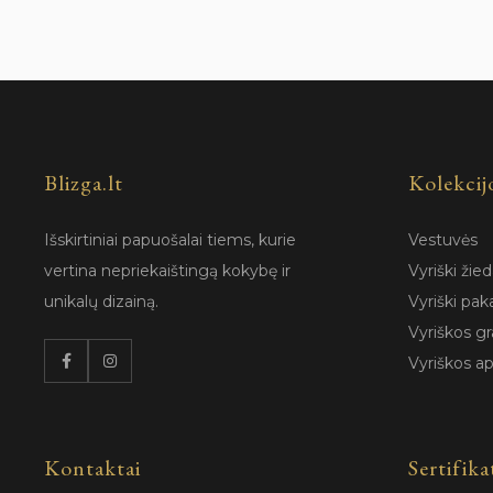
Blizga.lt
Kolekcij
Išskirtiniai papuošalai tiems, kurie
Vestuvės
vertina nepriekaištingą kokybę ir
Vyriški žied
unikalų dizainą.
Vyriški pak
Vyriškos gr
Vyriškos a
Kontaktai
Sertifika