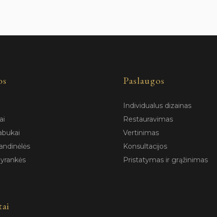
os
Paslaugos
Individualus dizainas
ai
Restauravimas
abukai
Vertinimas
andinėlės
Konsultacijos
pyrankės
Pristatymas ir grąžinimas
tai