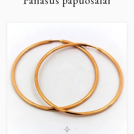
Panašūs papuošalai