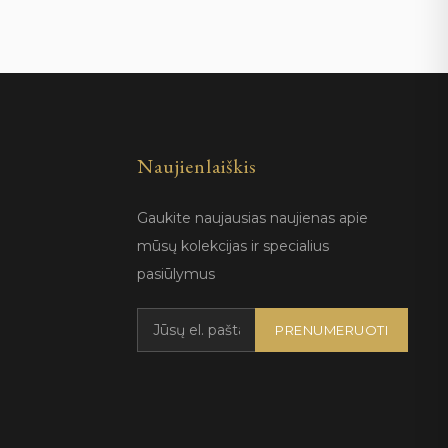
Naujienlaiškis
Gaukite naujausias naujienas apie
mūsų kolekcijas ir specialius
pasiūlymus
PRENUMERUOTI