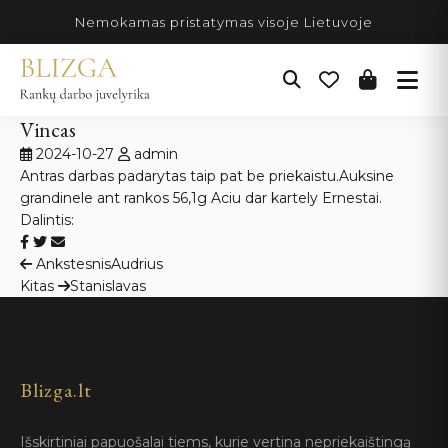
Pereiti
Nemokamas pristatymas visoje Lietuvoje
prie
turinio
Vincas
2024-10-27
admin
Antras darbas padarytas taip pat be priekaistu.Auksine
grandinele ant rankos 56,1g Aciu dar kartely Ernestai.
Dalintis:
Navigacija
Ankstesnis
Audrius
Kitas
Stanislavas
tarp
įrašų
Blizga.lt
Išskirtiniai papuošalai tiems, kurie vertina nepriekaištingą