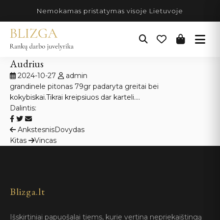
Pereiti
Nemokamas pristatymas visoje Lietuvoje
prie
turinio
Audrius
2024-10-27
admin
grandinele pitonas 79gr padaryta greitai bei
kokybiskai.Tikrai kreipsiuos dar karteli….
Dalintis:
Navigacija
Ankstesnis
Dovydas
Kitas
Vincas
tarp
įrašų
Blizga.lt
Išskirtiniai papuošalai tiems, kurie vertina nepriekaištingą