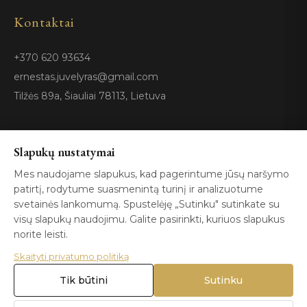
Kontaktai
+370 620 93634
ernestas.juvelyras@gmail.com
Tilžės 89a, Šiauliai 78113, Lietuva
Sertifikatai
Slapukų nustatymai
Mes naudojame slapukus, kad pagerintume jūsų naršymo
patirtį, rodytume suasmenintą turinį ir analizuotume
GIA
100%
ISO 9001
Certified
Authentic
svetainės lankomumą. Spustelėję „Sutinku" sutinkate su
visų slapukų naudojimu. Galite pasirinkti, kuriuos slapukus
norite leisti.
Skaityti privatumo politiką
Tik būtini
Sutinku
© 2026 Blizga.lt. Visos teisės saugomos. |
Privatumo politika
|