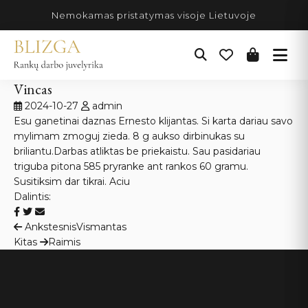
Pereiti
Nemokamas pristatymas visoje Lietuvoje
prie
turinio
Vincas
2024-10-27
admin
Esu ganetinai daznas Ernesto klijantas. Si karta dariau savo
mylimam zmoguj zieda. 8 g aukso dirbinukas su
briliantu.Darbas atliktas be priekaistu. Sau pasidariau
triguba pitona 585 pryranke ant rankos 60 gramu.
Susitiksim dar tikrai. Aciu
Dalintis:
Navigacija
Ankstesnis
Vismantas
Kitas
Raimis
tarp
įrašų