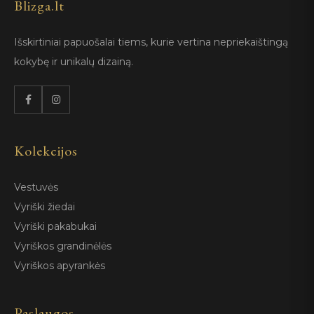
Blizga.lt
Išskirtiniai papuošalai tiems, kurie vertina nepriekaištingą
kokybę ir unikalų dizainą.
Kolekcijos
Vestuvės
Vyriški žiedai
Vyriški pakabukai
Vyriškos grandinėlės
Vyriškos apyrankės
Paslaugos