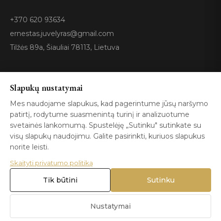
+370 620 93634
ernestas.juvelyras@gmail.com
Tilžės 89a, Šiauliai 78113, Lietuva
Sertifikatai
Slapukų nustatymai
Mes naudojame slapukus, kad pagerintume jūsų naršymo
patirtį, rodytume suasmenintą turinį ir analizuotume
GIA
100%
ISO 9001
Certified
Authentic
svetainės lankomumą. Spustelėję „Sutinku" sutinkate su
visų slapukų naudojimu. Galite pasirinkti, kuriuos slapukus
norite leisti.
Skaityti privatumo politiką
Tik būtini
Sutinku
© 2026 Blizga.lt. Visos teisės saugomos. |
Privatumo politika
|
Naudojimo sąlygos
Nustatymai