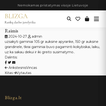
Pereiti
Nemokamas pristatymas visoje Lietuvoje
prie
turinio
Raimis
2024-10-27
admin
uzsakyti gaminiai 105 gr auksine apyranke, 150 gr auksine
grandinele, tkrai gaminiai buvo pagaminti kokybiskai, laiku,
uz ka sakau dekui ir iki greito susimatymo..
Dalintis:
Navigacija
Ankstesnis
Vincas
Kitas
Vytautas
tarp
įrašų
Blizga.lt