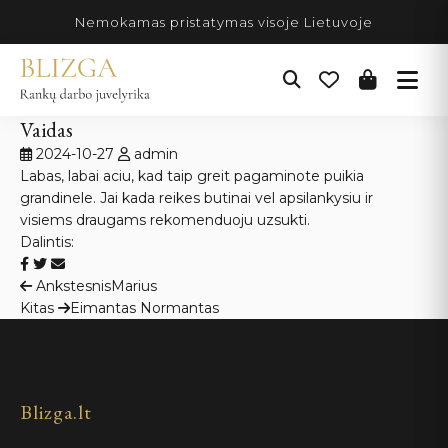
Pereiti
Nemokamas pristatymas visoje Lietuvoje
prie
turinio
Vaidas
2024-10-27
admin
Labas, labai aciu, kad taip greit pagaminote puikia
grandinele. Jai kada reikes butinai vel apsilankysiu ir
visiems draugams rekomenduoju uzsukti.
Dalintis:
Navigacija
Ankstesnis
Marius
Kitas
Eimantas Normantas
tarp
įrašų
Blizga.lt