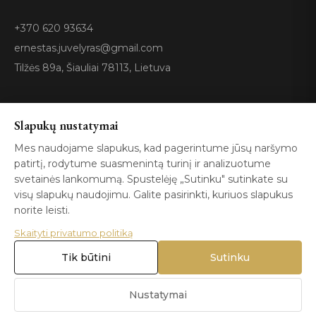
+370 620 93634
ernestas.juvelyras@gmail.com
Tilžės 89a, Šiauliai 78113, Lietuva
Sertifikatai
Slapukų nustatymai
Mes naudojame slapukus, kad pagerintume jūsų naršymo
patirtį, rodytume suasmenintą turinį ir analizuotume
GIA
100%
ISO 9001
Certified
Authentic
svetainės lankomumą. Spustelėję „Sutinku" sutinkate su
visų slapukų naudojimu. Galite pasirinkti, kuriuos slapukus
norite leisti.
Skaityti privatumo politiką
Tik būtini
Sutinku
© 2026 Blizga.lt. Visos teisės saugomos. |
Privatumo politika
|
Naudojimo sąlygos
Nustatymai