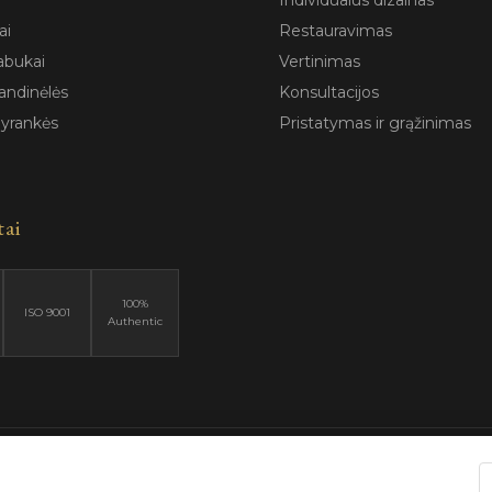
Individualus dizainas
ai
Restauravimas
abukai
Vertinimas
andinėlės
Konsultacijos
pyrankės
Pristatymas ir grąžinimas
tai
100%
ISO 9001
Authentic
6 Blizga.lt. Visos teisės saugomos. |
Privatumo politika
|
Naudojimo są