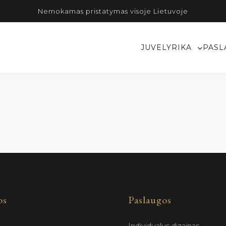
Nemokamas pristatymas visoje Lietuvoje
JUVELYRIKA
PASL
os
Paslaugos