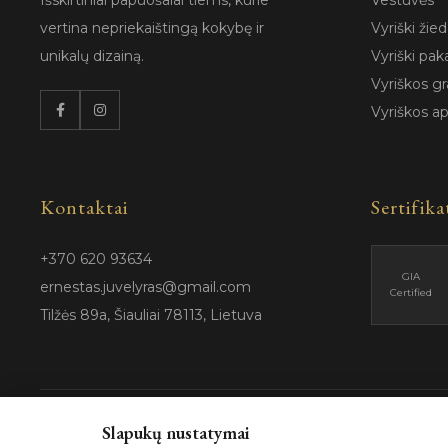
Išskirtiniai papuošalai tiems, kurie
Vestuvės
vertina nepriekaištingą kokybę ir
Vyriški žied
unikalų dizainą.
Vyriški pak
Vyriškos gr
Vyriškos a
Kontaktai
Sertifika
+370 620 93634
GIA
ernestas.juvelyras@gmail.com
Certified
Tilžės 89a, Šiauliai 78113, Lietuva
Slapukų nustatymai
© 202