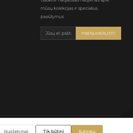
Gaukite naujausias naujienas apie
mūsų kolekcijas ir specialius
pasiūlymus
PRENUMERUOTI
lygos
Nustatymai
Tik būtini
Sutinku