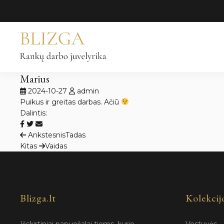
Pereiti
prie
turinio
Marius
2024-10-27
admin
Puikus ir greitas darbas. Ačiū
Dalintis:
Navigacija
Ankstesnis
Tadas
Kitas
Vaidas
tarp
įrašų
Blizga.lt
Kolekcij