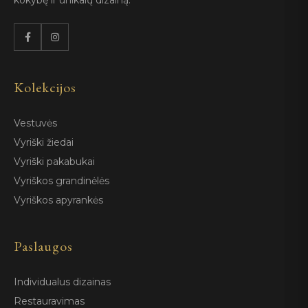
kokybę ir unikalų dizainą.
Kolekcijos
Vestuvės
Vyriški žiedai
Vyriški pakabukai
Vyriškos grandinėlės
Vyriškos apyrankės
Paslaugos
Individualus dizainas
Restauravimas