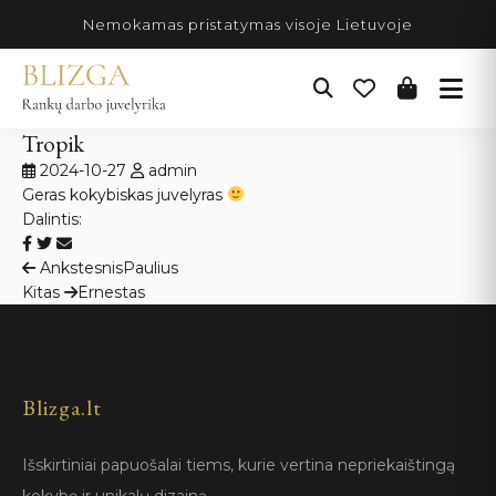
Pereiti
Nemokamas pristatymas visoje Lietuvoje
prie
turinio
Tropik
2024-10-27
admin
Geras kokybiskas juvelyras
Dalintis:
Navigacija
Ankstesnis
Paulius
Kitas
Ernestas
tarp
įrašų
Blizga.lt
Išskirtiniai papuošalai tiems, kurie vertina nepriekaištingą