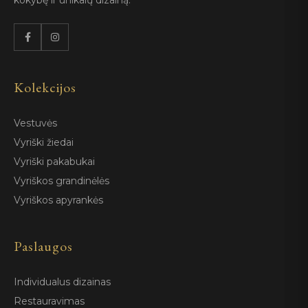
kokybę ir unikalų dizainą.
Kolekcijos
Vestuvės
Vyriški žiedai
Vyriški pakabukai
Vyriškos grandinėlės
Vyriškos apyrankės
Paslaugos
Individualus dizainas
Restauravimas