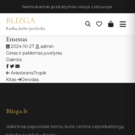
Pereiti
Nemokamas pristatymas visoje Lietuvoje
prie
turinio
Ernestas
2024-10-27
admin
Geras ir patikimas juvelyras.
Dalintis:
Navigacija
Ankstesnis
Tropik
Kitas
Deividas
tarp
įrašų
Blizga.lt
Išskirtiniai papuošalai tiems, kurie vertina nepriekaištingą