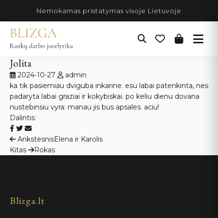
Pereiti
Nemokamas pristatymas visoje Lietuvoje
prie
turinio
Jolita
2024-10-27
admin
ka tik pasiemiau dviguba inkarine. esu labai patenkinta, nes
padaryta labai graziai ir kokybiskai. po keliu dienu dovana
nustebinsiu vyra: manau jis bus apsales. aciu!
Dalintis:
Navigacija
Ankstesnis
Elena ir Karolis
Kitas
Rokas
tarp
įrašų
Blizga.lt