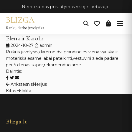
Pereiti
Nemokamas pristatymas visoje Lietuvoje
prie
turinio
Elena ir Karolis
2024-10-27
admin
Puikus juvelyras,dareme dvi grandineles viena vyriska ir
moteriska,esame labai pateikinti,vestuvini zieda padare
per 5 dienas super,rekomenduojame
Dalintis:
Navigacija
Ankstesnis
Nerijus
Kitas
Jolita
tarp
įrašų
Blizga.lt