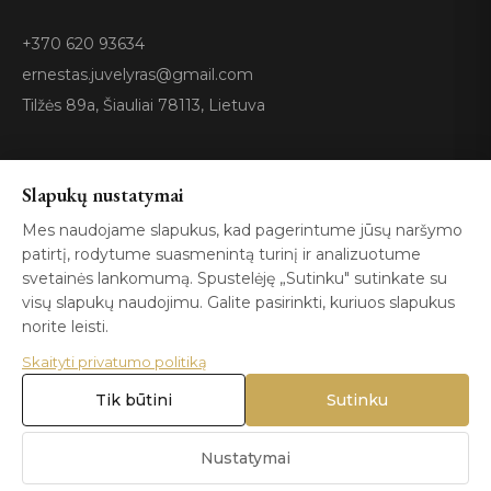
+370 620 93634
ernestas.juvelyras@gmail.com
Tilžės 89a, Šiauliai 78113, Lietuva
Sertifikatai
Slapukų nustatymai
Mes naudojame slapukus, kad pagerintume jūsų naršymo
patirtį, rodytume suasmenintą turinį ir analizuotume
GIA
100%
ISO 9001
Certified
Authentic
svetainės lankomumą. Spustelėję „Sutinku" sutinkate su
visų slapukų naudojimu. Galite pasirinkti, kuriuos slapukus
norite leisti.
Skaityti privatumo politiką
Tik būtini
Sutinku
© 2026 Blizga.lt. Visos teisės saugomos. |
Privatumo politika
|
Naudojimo sąlygos
Nustatymai