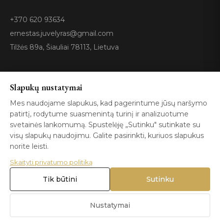
+370 620 93634
ernestas.juvelyras@gmail.com
Tilžės 89a, Šiauliai 78113, Lietuva
Sertifikatai
Slapukų nustatymai
Mes naudojame slapukus, kad pagerintume jūsų naršymo
patirtį, rodytume suasmenintą turinį ir analizuotume
GIA
100%
ISO 9001
Certified
Authentic
svetainės lankomumą. Spustelėję „Sutinku" sutinkate su
visų slapukų naudojimu. Galite pasirinkti, kuriuos slapukus
norite leisti.
Skaityti privatumo politiką
Tik būtini
Sutinku
© 2026 Blizga.lt. Visos teisės saugomos. |
Privatumo politika
|
Naudojimo sąlygos
Nustatymai