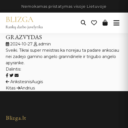
Pereiti
Nemokamas pristatymas visoje Lietuvoje
prie
turinio
GRAZVYDAS
2024-10-27
admin
Sveiki. Tikrai super meistras ka norejau ta padare anksciau
nei zadejo gamino angelo granndinele ir trigubo angelo
apyranke.
Dalintis:
Navigacija
Ankstesnis
Augis
Kitas
Andrius
tarp
įrašų
Blizga.lt