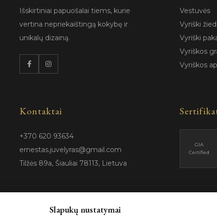
Išskirtiniai papuošalai tiems, kurie
Vestuvės
vertina nepriekaištingą kokybę ir
Vyriški žied
unikalų dizainą.
Vyriški pak
Vyriškos gr
Vyriškos a
Kontaktai
Sertifika
+370 620 93634
GIA
ernestas.juvelyras@gmail.com
Certified
Tilžės 89a, Šiauliai 78113, Lietuva
Slapukų nustatymai