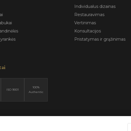
Individualus dizainas
ai
Restauravimas
abukai
Vertinimas
andinėlės
Konsultacijos
pyrankės
Pristatymas ir grąžinimas
tai
100%
ISO 9001
Authentic