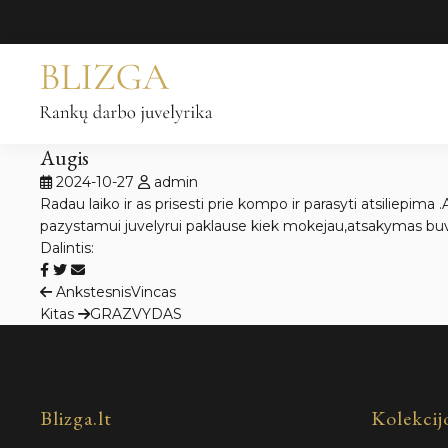
Pereiti
prie
turinio
Augis
2024-10-27
admin
Radau laiko ir as prisesti prie kompo ir parasyti atsiliepim
pazystamui juvelyrui paklause kiek mokejau,atsakymas buv
Dalintis:
Navigacija
Ankstesnis
Vincas
Kitas
GRAZVYDAS
tarp
įrašų
Blizga.lt
Kolekcij