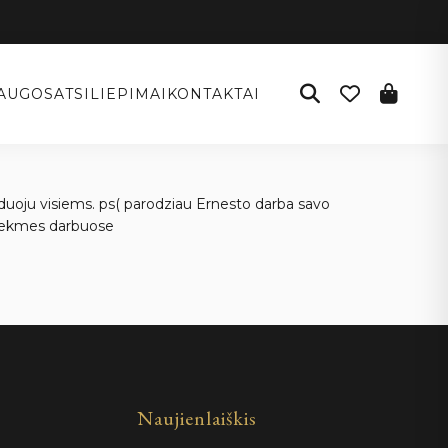
AUGOS
ATSILIEPIMAI
KONTAKTAI
enduoju visiems. ps( parodziau Ernesto darba savo
.Sekmes darbuose
Naujienlaiškis