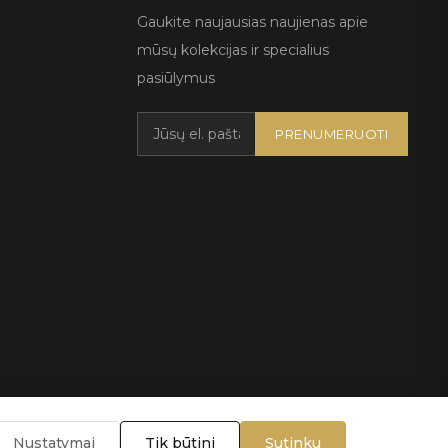
Gaukite naujausias naujienas apie
mūsų kolekcijas ir specialius
pasiūlymus
PRENUMERUOTI
Nustatymai
Tik būtini
Sutinku