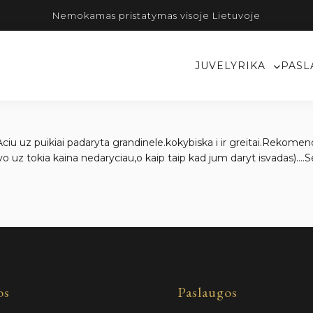
Nemokamas pristatymas visoje Lietuvoje
JUVELYRIKA
PASL
a .Aciu uz puikiai padaryta grandinele.kokybiska i ir greitai.Rekom
o uz tokia kaina nedaryciau,o kaip taip kad jum daryt isvadas)…
os
Paslaugos