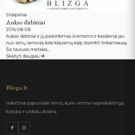
Straipsniai
Aukso dirbiniai
2016-08-08
Aukso dirbiniai ir jų pasirinkimas šventėms ir kasdienai jau
nuo senų senovės kėlė klausimą kaip išsirinkti tinkamiausą.
Šis taurusis metalas…
Skaityti daugiau
Blizga.lt
Išskirtiniai papuošalai tiems, kurie vertina nepriekaištingą
kokybę ir unikalų dizainą.