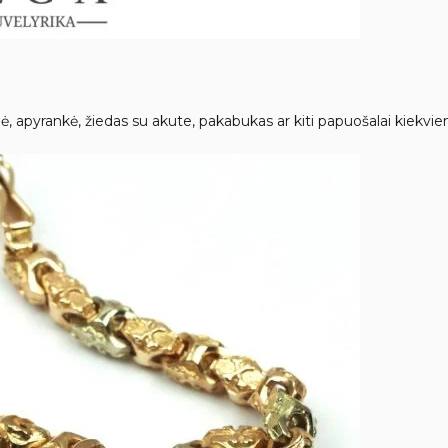
ėlė, apyrankė, žiedas su akute, pakabukas ar kiti papuošalai kiekv