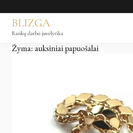
Pereiti
prie
turinio
Žyma:
auksiniai papuošalai