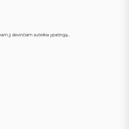
ienam jį dėvinčiam suteikia ypatingą…