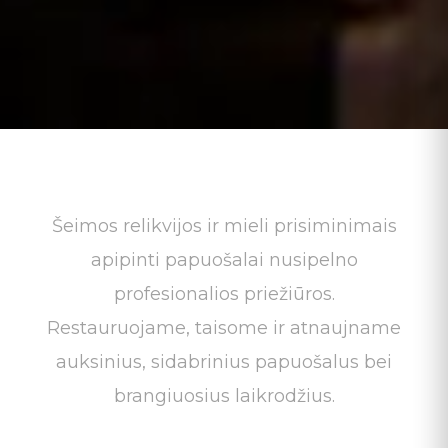
Šeimos relikvijos ir mieli prisiminimais
apipinti papuošalai nusipelno
profesionalios priežiūros.
Restauruojame, taisome ir atnaujname
auksinius, sidabrinius papuošalus bei
brangiuosius laikrodžius.