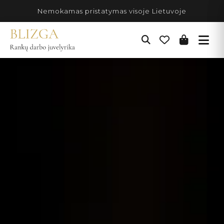
Pereiti
Nemokamas pristatymas visoje Lietuvoje
prie
turinio