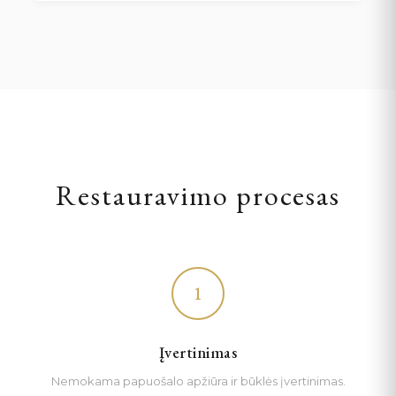
Restauravimo procesas
1
Įvertinimas
Nemokama papuošalo apžiūra ir būklės įvertinimas.