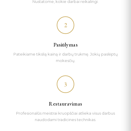
Nustatome, kokie darbai reikalingi.
2
Pasiūlymas
Pateikiame tikslią kainą ir darbų trukmę. Jokių paslėptų
mokesčių.
3
Restauravimas
Profesionalūs meistrai kruopščiai atlieka visus darbus
naudodami tradicines technikas.