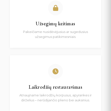
Užsegimų keitimas
Pakeičiame nusidėvėjusius ar sugedusius
užsegimus patikimesniais.
Laikrodžių restauravimas
Atnaujname laikrodžių korpusus, apyrankes ir
dirželius – nerūdijančio plieno bei auksinius.