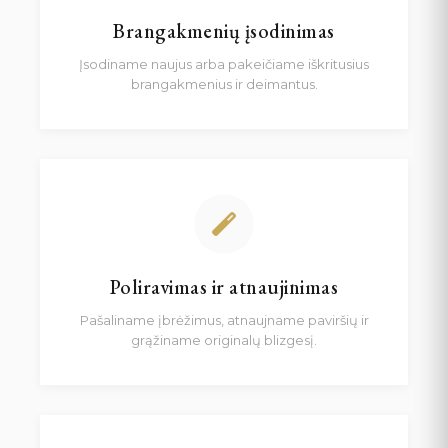
Brangakmenių įsodinimas
Įsodiname naujus arba pakeičiame iškritusius
brangakmenius ir deimantus.
Poliravimas ir atnaujinimas
Pašaliname įbrėžimus, atnaujname paviršių ir
grąžiname originalų blizgesį.