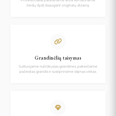
Profesionaliai padidiname arba sumažiname
žiedų dydį išsaugant originalų dizainą.
Grandinėlių taisymas
Sulituojame nutrūkusias grandines, pakeičiame
pažeistas grandis ir sustiprinsime silpnas vietas.