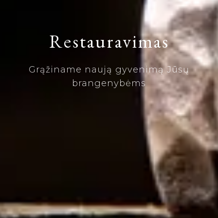
Restauravimas
Grąžiname naują gyvenimą Jūsų
brangenybėms