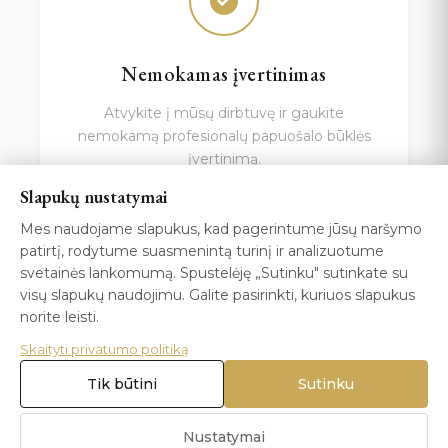
Nemokamas įvertinimas
Atvykite į mūsų dirbtuvę ir gaukite
nemokamą profesionalų papuošalo būklės
įvertinimą.
Slapukų nustatymai
Mes naudojame slapukus, kad pagerintume jūsų naršymo
patirtį, rodytume suasmenintą turinį ir analizuotume
svetainės lankomumą. Spustelėję „Sutinku" sutinkate su
visų slapukų naudojimu. Galite pasirinkti, kuriuos slapukus
norite leisti.
Skaityti privatumo politiką
Šeimos relikvijų specialistai
Tik būtini
Sutinku
Turime patirties su senoviniais ir paveldo
Nustatymai
papuošalais, kurie reikalauja ypatingo