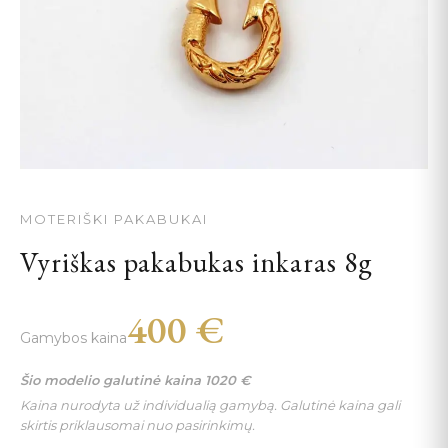
MOTERIŠKI PAKABUKAI
Vyriškas pakabukas inkaras 8g
400
€
Gamybos kaina
Šio modelio galutinė kaina
1020
€
Kaina nurodyta už individualią gamybą. Galutinė kaina gali
skirtis priklausomai nuo pasirinkimų.