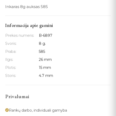
Inkaras 8g auksas 585
Informacija apie gamini
Prekės numeris:
B-6897
Svoris:
8 g.
Praba:
585
Ilgis:
26 mm
Plotis:
15 mm
Storis:
4.7 mm
Privalumai
Rankų darbo, individuali gamyba