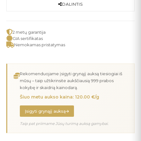
DALINTIS
2 metų garantija
GIA sertifikatas
Nemokamas pristatymas
Rekomenduojame įsigyti grynąjį auksą tiesiogiai iš
mūsų – taip užtikrinsite aukščiausią 999 prabos
kokybę ir skaidrią kainodarą.
Šiuo metu aukso kaina: 120.00 €/g
Įsigyti grynąjį auksą
Taip pat priimame Jūsų turimą auksą gamybai.