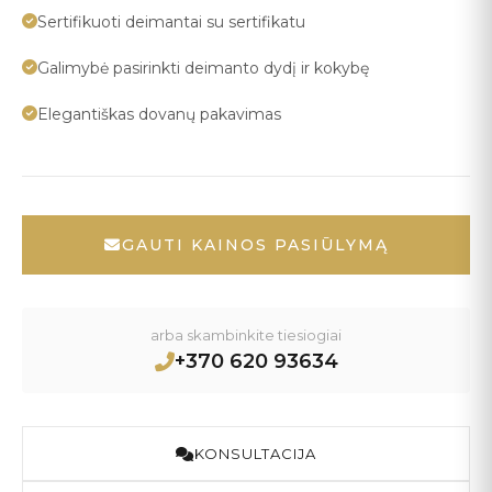
Sertifikuoti deimantai su sertifikatu
Galimybė pasirinkti deimanto dydį ir kokybę
Elegantiškas dovanų pakavimas
GAUTI KAINOS PASIŪLYMĄ
arba skambinkite tiesiogiai
+370 620 93634
KONSULTACIJA