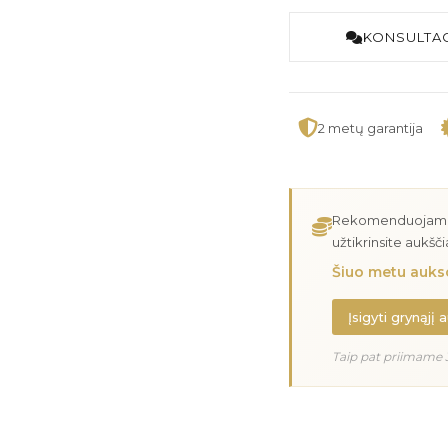
KONSULTAC
2 metų garantija
Rekomenduojame įs
užtikrinsite aukšč
Šiuo metu aukso
Įsigyti grynąjį 
Taip pat priimame 