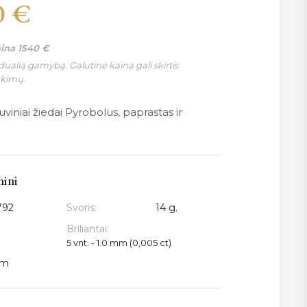
0
€
aina
1540
€
ualią gamybą. Galutinė kaina gali skirtis
nkimų.
tuviniai žiedai Pyrobolus, paprastas ir
mini
792
Svoris:
14 g.
Briliantai:
5 vnt. - 1.0 mm (0,005 ct)
mm