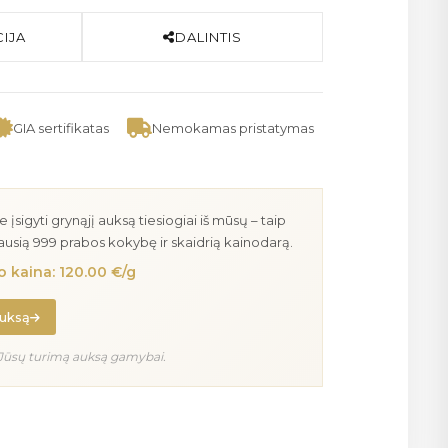
IJA
DALINTIS
GIA sertifikatas
Nemokamas pristatymas
igyti grynąjį auksą tiesiogiai iš mūsų – taip
iausią 999 prabos kokybę ir skaidrią kainodarą.
 kaina: 120.00 €/g
auksą
Jūsų turimą auksą gamybai.