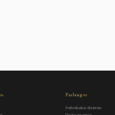
os
Paslaugos
Individualus dizainas
ai
Restauravimas