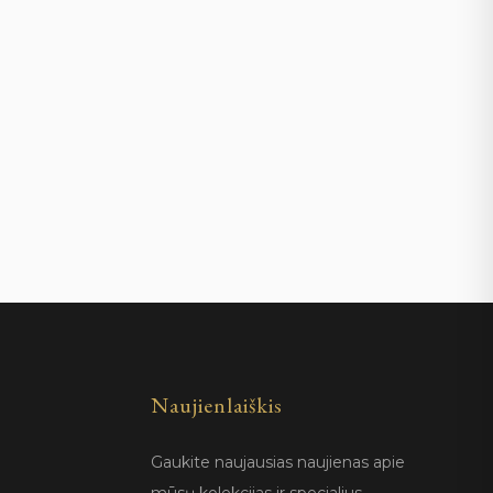
Naujienlaiškis
Gaukite naujausias naujienas apie
mūsų kolekcijas ir specialius