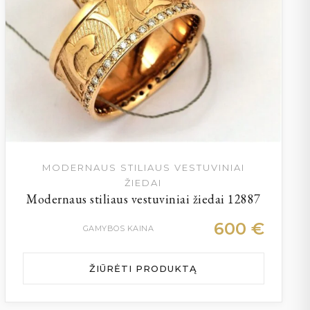
MODERNAUS STILIAUS VESTUVINIAI
ŽIEDAI
Modernaus stiliaus vestuviniai žiedai 12887
600
€
GAMYBOS KAINA
ŽIŪRĖTI PRODUKTĄ