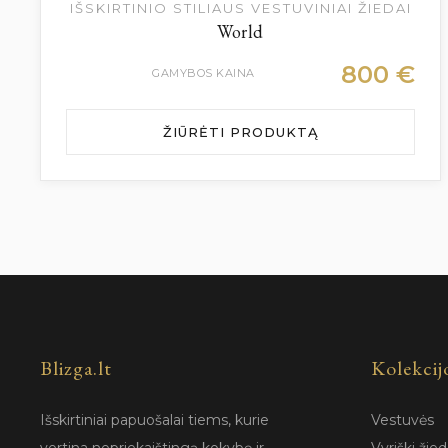
IŠSKIRTINIO STILIAUS VESTUVINIAI ŽIEDAI
World
800
€
GAMYBOS KAINA
ŽIŪRĖTI PRODUKTĄ
Blizga.lt
Kolekcij
Išskirtiniai papuošalai tiems, kurie
Vestuvės
vertina nepriekaištingą kokybę ir
Vyriški žied