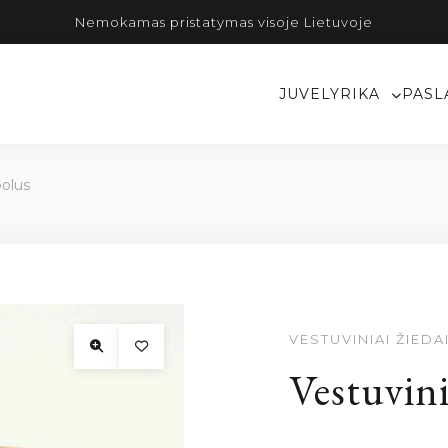
Nemokamas pristatymas visoje Lietuvoje
JUVELYRIKA
PASL
bolus
VESTUVINIAI ŽIEDA
Vestuvini