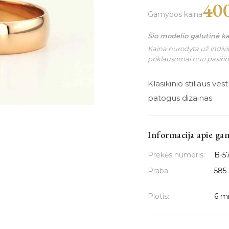
40
Gamybos kaina
Šio modelio galutinė k
Kaina nurodyta už individ
priklausomai nuo pasiri
Klasikinio stiliaus ves
patogus dizainas
Informacija apie ga
Prekės numeris:
B-5
Praba:
585
Plotis:
6 