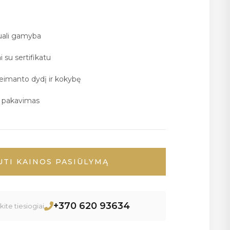
duali gamyba
i su sertifikatu
deimanto dydį ir kokybę
ų pakavimas
UTI KAINOS PASIŪLYMĄ
+370 620 93634
ite tiesiogiai