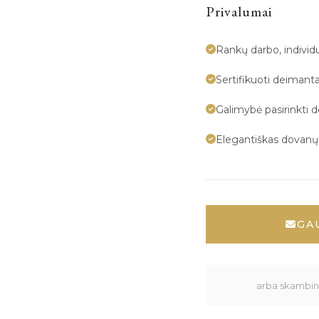
Privalumai
Rankų darbo, indivi
Sertifikuoti deimanta
Galimybė pasirinkti 
Elegantiškas dovan
GA
arba skambink