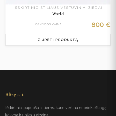
IŠSKIRTINIO STILIAUS VESTUVINIAI ŽIEDAI
World
800
€
GAMYBOS KAINA
ŽIŪRĖTI PRODUKTĄ
Blizga.lt
Išskirtiniai papuošalai tiems, kurie vertina nepriekaištingą
kokybę ir unikalų dizainą.