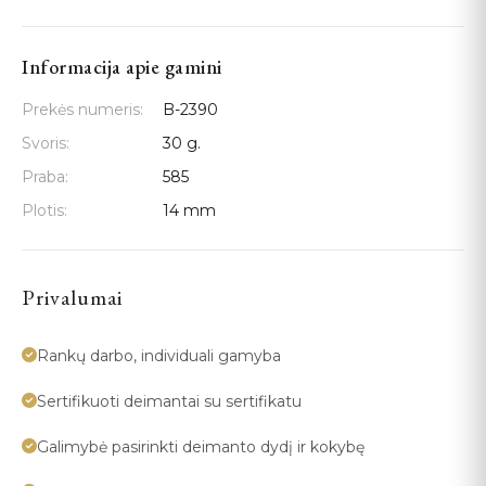
Informacija apie gamini
Prekės numeris:
B-2390
Svoris:
30 g.
Praba:
585
Plotis:
14 mm
Privalumai
Rankų darbo, individuali gamyba
Sertifikuoti deimantai su sertifikatu
Galimybė pasirinkti deimanto dydį ir kokybę