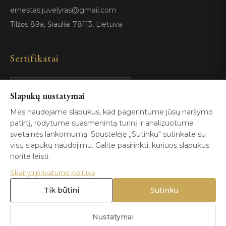
ernestas.juvelyras@gmail.com
Tilžės 89a, Šiauliai 78113, Lietuva
Sertifikatai
GIA
100%
Slapukų nustatymai
ISO 9001
Certified
Authentic
Mes naudojame slapukus, kad pagerintume jūsų naršymo
patirtį, rodytume suasmenintą turinį ir analizuotume
svetainės lankomumą. Spustelėję „Sutinku" sutinkate su
visų slapukų naudojimu. Galite pasirinkti, kuriuos slapukus
norite leisti.
Skaityti privatumo politiką
© 2026 Blizga.lt. Visos teisės saugomos. |
Privatumo politika
|
Naudojimo sąlygos
Tik būtini
Sutinku
Nustatymai