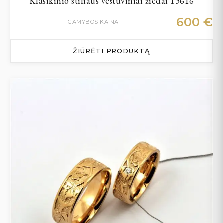
Klasikinio stiliaus vestuviniai žiedai 13616
600
€
GAMYBOS KAINA
ŽIŪRĖTI PRODUKTĄ