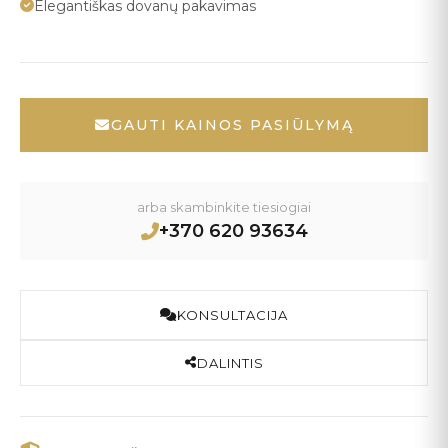
Elegantiškas dovanų pakavimas
GAUTI KAINOS PASIŪLYMĄ
arba skambinkite tiesiogiai
+370 620 93634
KONSULTACIJA
DALINTIS