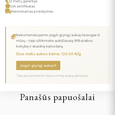
2 metų garantija
GIA sertifikatas
Nemokamas pristatymas
Rekomenduojame įsigyti grynąjį auksą tiesiogiai iš
mūsų – taip užtikrinsite aukščiausią 999 prabos
kokybę ir skaidrią kainodarą.
Šiuo metu aukso kaina: 120.00 €/g
Įsigyti grynąjį auksą
Taip pat priimame Jūsų turimą auksą gamybai.
Panašūs papuošalai