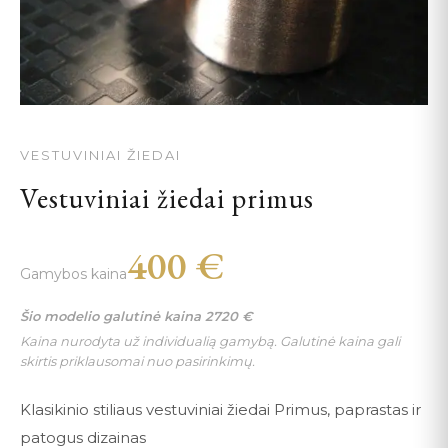
VESTUVINIAI ŽIEDAI
Vestuviniai žiedai primus
400
€
Gamybos kaina
Šio modelio galutinė kaina
2720
€
Kaina nurodyta už individualią gamybą. Galutinė kaina gali
skirtis priklausomai nuo pasirinkimų.
Klasikinio stiliaus vestuviniai žiedai Primus, paprastas ir
patogus dizainas