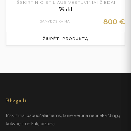
IŠSKIRTINIO STILIAUS VESTUVINIAI ŽIEDAI
World
800
€
GAMYBOS KAINA
ŽIŪRĖTI PRODUKTĄ
Blizga.lt
Išskirtiniai papuošalai tiems, kurie vertina nepriekaištingą
kokybę ir unikalų dizainą.