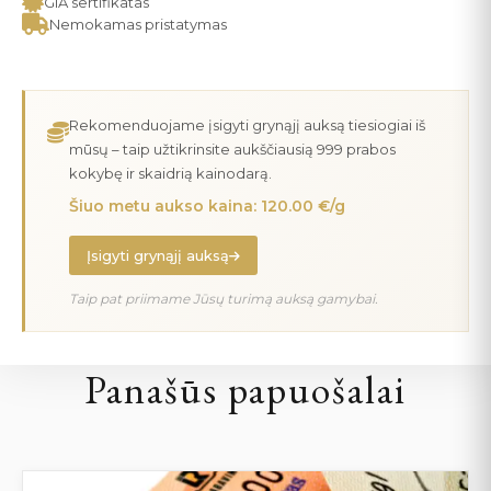
GIA sertifikatas
Nemokamas pristatymas
Rekomenduojame įsigyti grynąjį auksą tiesiogiai iš
mūsų – taip užtikrinsite aukščiausią 999 prabos
kokybę ir skaidrią kainodarą.
Šiuo metu aukso kaina: 120.00 €/g
Įsigyti grynąjį auksą
Taip pat priimame Jūsų turimą auksą gamybai.
Panašūs papuošalai