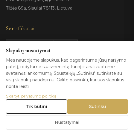
Tilžės 89a, Šiauliai 78113, Lietuva
Sertifikatai
GIA
100%
Slapukų nustatymai
ISO 9001
Certified
Authentic
Mes naudojame slapukus, kad pagerintume jūsų naršymo
patirtį, rodytume suasmenintą turinį ir analizuotume
svetainės lankomumą. Spustelėję „Sutinku" sutinkate su
visų slapukų naudojimu. Galite pasirinkti, kuriuos slapukus
norite leisti.
Skaityti privatumo politiką
© 2026 Blizga.lt. Visos teisės saugomos. |
Privatumo politika
|
Naudojimo sąlygos
Tik būtini
Sutinku
Nustatymai