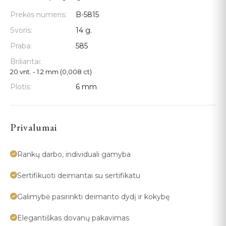
Prekės numeris:
B-5815
Svoris:
14 g.
Praba:
585
Briliantai:
20 vnt. - 1.2 mm (0,008 ct)
Plotis:
6 mm
Privalumai
Rankų darbo, individuali gamyba
Sertifikuoti deimantai su sertifikatu
Galimybė pasirinkti deimanto dydį ir kokybę
Elegantiškas dovanų pakavimas