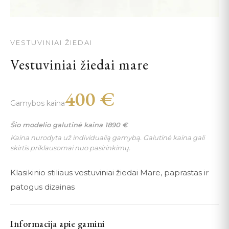
VESTUVINIAI ŽIEDAI
Vestuviniai žiedai mare
400
€
Gamybos kaina
Šio modelio galutinė kaina
1890
€
Kaina nurodyta už individualią gamybą. Galutinė kaina gali
skirtis priklausomai nuo pasirinkimų.
Klasikinio stiliaus vestuviniai žiedai Mare, paprastas ir
patogus dizainas
Informacija apie gamini