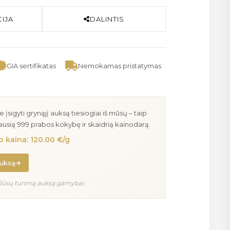
IJA
DALINTIS
GIA sertifikatas
Nemokamas pristatymas
igyti grynąjį auksą tiesiogiai iš mūsų – taip
iausią 999 prabos kokybę ir skaidrią kainodarą.
 kaina: 120.00 €/g
auksą
Jūsų turimą auksą gamybai.