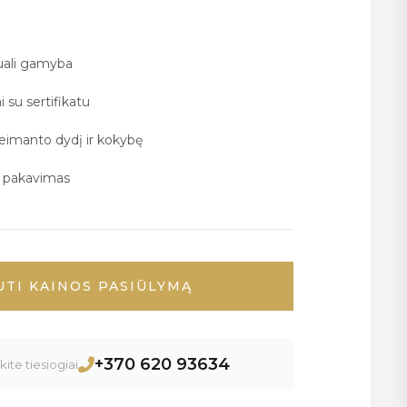
duali gamyba
i su sertifikatu
deimanto dydį ir kokybę
ų pakavimas
UTI KAINOS PASIŪLYMĄ
+370 620 93634
ite tiesiogiai