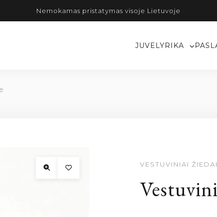
Nemokamas pristatymas visoje Lietuvoje
JUVELYRIKA
PASL
re
VESTUVINIAI ŽIEDA
Vestuvini