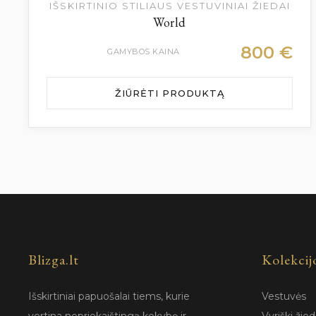
IŠSKIRTINIO STILIAUS VESTUVINIAI ŽIEDAI
World
800
€
GAMYBOS KAINA
ŽIŪRĖTI PRODUKTĄ
Blizga.lt
Kolekcij
Išskirtiniai papuošalai tiems, kurie
Vestuvės
vertina nepriekaištingą kokybę ir
Vyriški žied