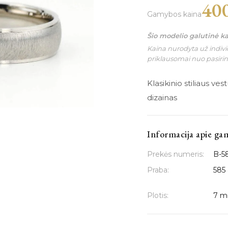
40
Gamybos kaina
Šio modelio galutinė k
Kaina nurodyta už individ
priklausomai nuo pasiri
Klasikinio stiliaus ve
dizainas
Informacija apie ga
Prekės numeris:
B-5
Praba:
585
Plotis:
7 