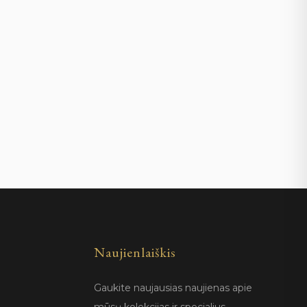
Naujienlaiškis
Gaukite naujausias naujienas apie
mūsų kolekcijas ir specialius