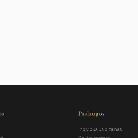
os
Paslaugos
Individualus dizainas
ai
Restauravimas