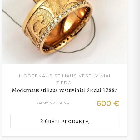
MODERNAUS STILIAUS VESTUVINIAI
ŽIEDAI
Modernaus stiliaus vestuviniai žiedai 12887
600
€
GAMYBOS KAINA
ŽIŪRĖTI PRODUKTĄ