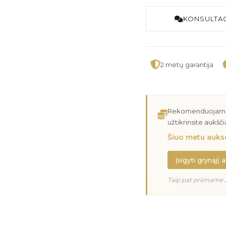
KONSULTAC
2 metų garantija
Rekomenduojame įs
užtikrinsite aukšč
Šiuo metu aukso
Įsigyti grynąjį 
Taip pat priimame 