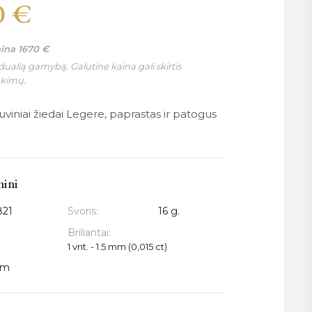
0
€
aina
1670
€
ualią gamybą. Galutinė kaina gali skirtis
nkimų.
stuviniai žiedai Legere, paprastas ir patogus
mini
821
Svoris:
16 g.
Briliantai:
1 vnt. - 1.5 mm (0,015 ct)
mm