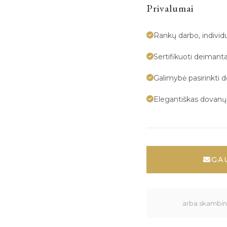
Privalumai
Rankų darbo, indivi
Sertifikuoti deimanta
Galimybė pasirinkti 
Elegantiškas dovan
GA
arba skambink