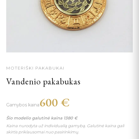
MOTERIŠKI PAKABUKAI
Vandenio pakabukas
600
€
Gamybos kaina
Šio modelio galutinė kaina
1380
€
Kaina nurodyta už individualią gamybą. Galutinė kaina gali
skirtis priklausomai nuo pasirinkimų.