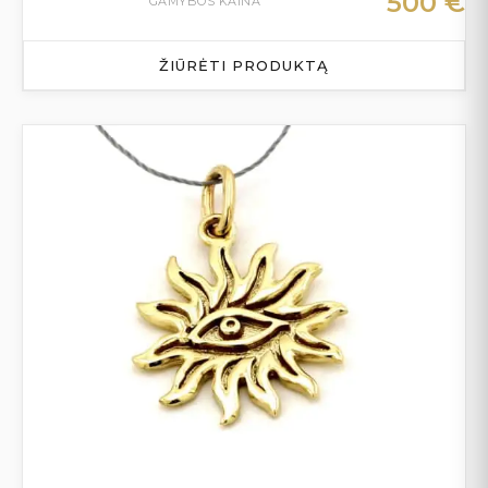
500
€
GAMYBOS KAINA
ŽIŪRĖTI PRODUKTĄ