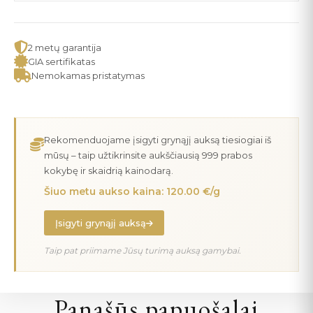
2 metų garantija
GIA sertifikatas
Nemokamas pristatymas
Rekomenduojame įsigyti grynąjį auksą tiesiogiai iš
mūsų – taip užtikrinsite aukščiausią 999 prabos
kokybę ir skaidrią kainodarą.
Šiuo metu aukso kaina: 120.00 €/g
Įsigyti grynąjį auksą
Taip pat priimame Jūsų turimą auksą gamybai.
Panašūs papuošalai