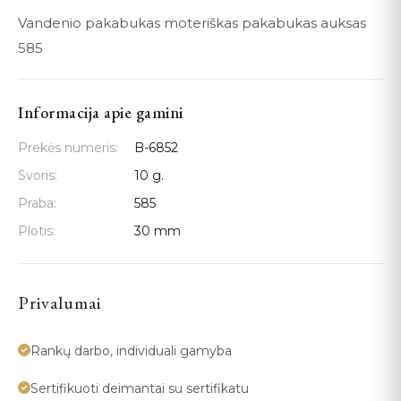
Vandenio pakabukas moteriškas pakabukas auksas
585
Informacija apie gamini
Prekės numeris:
B-6852
Svoris:
10 g.
Praba:
585
Plotis:
30 mm
Privalumai
Rankų darbo, individuali gamyba
Sertifikuoti deimantai su sertifikatu