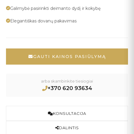
Galimybė pasirinkti deimanto dydį ir kokybę
Elegantiškas dovanų pakavimas
GAUTI KAINOS PASIŪLYMĄ
arba skambinkite tiesiogiai
+370 620 93634
KONSULTACIJA
DALINTIS