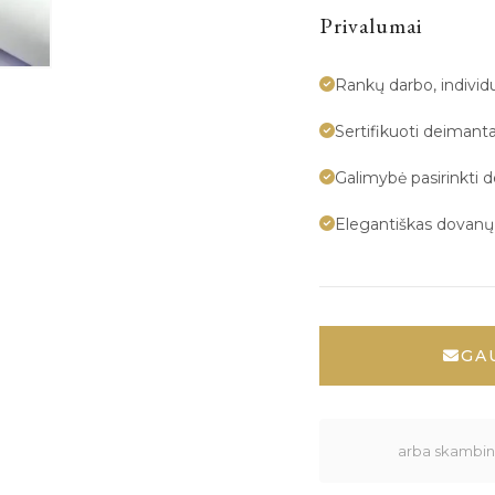
Privalumai
Rankų darbo, indivi
Sertifikuoti deimanta
Galimybė pasirinkti 
Elegantiškas dovan
GA
arba skambink