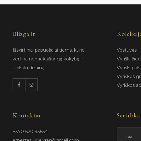
Blizga.lt
Kolekcij
Išskirtiniai papuošalai tiems, kurie
Vestuvės
vertina nepriekaištingą kokybę ir
Vyriški žied
unikalų dizainą.
Vyriški pak
Vyriškos gr
Vyriškos a
Kontaktai
Sertifika
+370 620 93634
GIA
ernestas.juvelyras@gmail.com