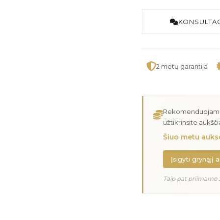
KONSULTAC
2 metų garantija
Rekomenduojame įs
užtikrinsite aukšč
Šiuo metu aukso
Įsigyti grynąjį 
Taip pat priimame 