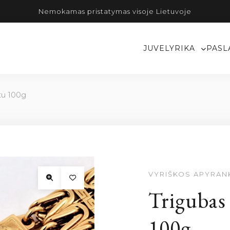
Nemokamas pristatymas visoje Lietuvoje
JUVELYRIKA
PASL
ūtu 100g
VYRIŠKOS APYRAN
Trigubas 
100g