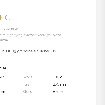
0
€
aina
8630
€
ualią gamybą. Galutinė kaina gali skirtis
nkimų.
Liūtu 100g grandinėlė auksas 585
mini
313
Svoris:
100 g.
Ilgis:
230 mm
5 mm
Storis:
6 mm