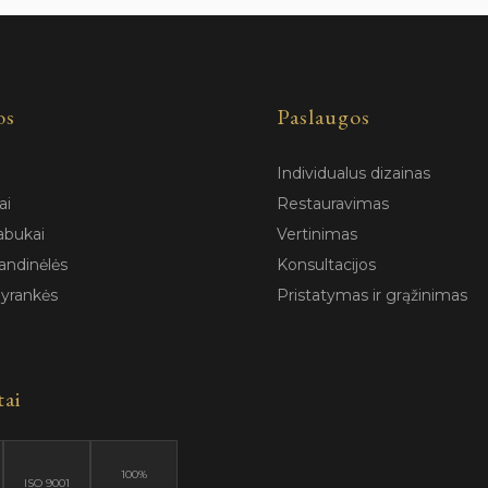
os
Paslaugos
Individualus dizainas
ai
Restauravimas
abukai
Vertinimas
andinėlės
Konsultacijos
pyrankės
Pristatymas ir grąžinimas
tai
100%
ISO 9001