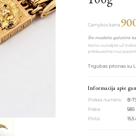
90
Gamybos kaina
Šio modelio galutinė k
Kaina nurodyta už individ
priklausomai nuo pasiri
Trigubas pitonas su 
Informacija apie ga
Prekės numeris:
B-7
Praba:
585
Plotis:
15.