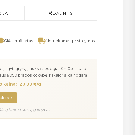
IJA
DALINTIS
GIA sertifikatas
Nemokamas pristatymas
igyti grynąjį auksą tiesiogiai iš mūsų – taip
iausią 999 prabos kokybę ir skaidrią kainodarą.
 kaina: 120.00 €/g
auksą
Jūsų turimą auksą gamybai.