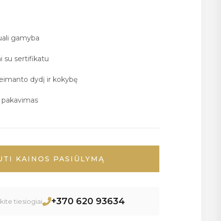
duali gamyba
i su sertifikatu
deimanto dydį ir kokybę
ų pakavimas
UTI KAINOS PASIŪLYMĄ
+370 620 93634
ite tiesiogiai