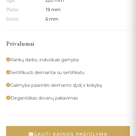
Ilgis:
220 mm
Plotis:
19 mm
Storis:
6 mm
Privalumai
Rankų darbo, individuali gamyba
Sertifikuoti deimantai su sertifikatu
Galimybė pasirinkti deimanto dydį ir kokybę
Elegantiškas dovanų pakavimas
GAUTI KAINOS PASIŪLYMĄ