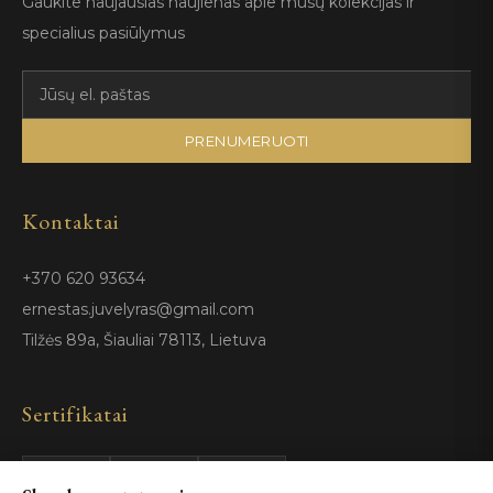
Gaukite naujausias naujienas apie mūsų kolekcijas ir
specialius pasiūlymus
PRENUMERUOTI
Kontaktai
+370 620 93634
ernestas.juvelyras@gmail.com
Tilžės 89a, Šiauliai 78113, Lietuva
Sertifikatai
GIA
100%