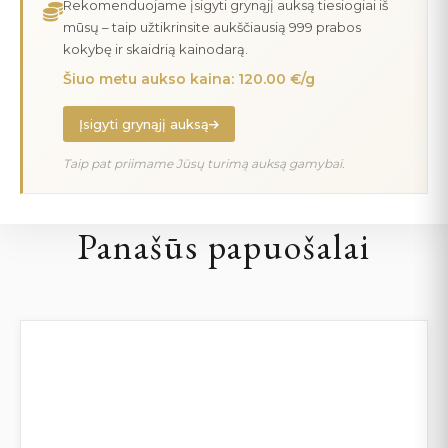
Rekomenduojame įsigyti grynąjį auksą tiesiogiai iš
mūsų – taip užtikrinsite aukščiausią 999 prabos
kokybę ir skaidrią kainodarą.
Šiuo metu aukso kaina: 120.00 €/g
Įsigyti grynąjį auksą
Taip pat priimame Jūsų turimą auksą gamybai.
Panašūs papuošalai