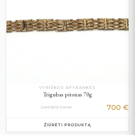
VYRIŠKOS APYRANKĖS
Trigubas pitonas 70g
700
€
GAMYBOS KAINA
ŽIŪRĖTI PRODUKTĄ