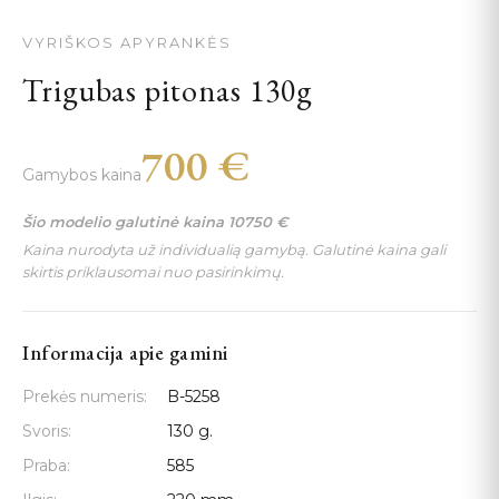
VYRIŠKOS APYRANKĖS
Trigubas pitonas 130g
700
€
Gamybos kaina
Šio modelio galutinė kaina
10750
€
Kaina nurodyta už individualią gamybą. Galutinė kaina gali
skirtis priklausomai nuo pasirinkimų.
Informacija apie gamini
Prekės numeris:
B-5258
Svoris:
130 g.
Praba:
585