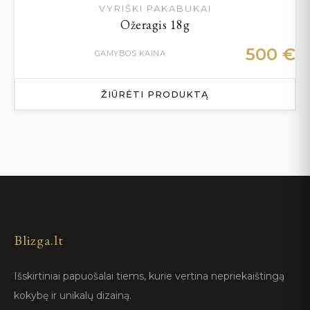
VYRIŠKI PAKABUKAI
Ožeragis 18g
500
€
GAMYBOS KAINA
ŽIŪRĖTI PRODUKTĄ
Blizga.lt
Išskirtiniai papuošalai tiems, kurie vertina nepriekaištingą
kokybę ir unikalų dizainą.