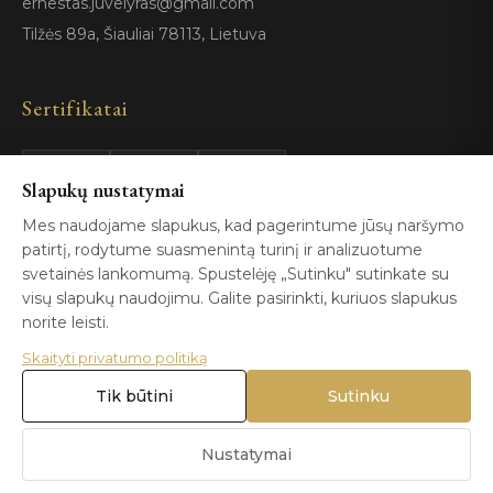
ernestas.juvelyras@gmail.com
Tilžės 89a, Šiauliai 78113, Lietuva
Sertifikatai
GIA
100%
Slapukų nustatymai
ISO 9001
Certified
Authentic
Mes naudojame slapukus, kad pagerintume jūsų naršymo
patirtį, rodytume suasmenintą turinį ir analizuotume
svetainės lankomumą. Spustelėję „Sutinku" sutinkate su
visų slapukų naudojimu. Galite pasirinkti, kuriuos slapukus
norite leisti.
Skaityti privatumo politiką
© 2026 Blizga.lt. Visos teisės saugomos. |
Privatumo politika
|
Naudojimo sąlygos
Tik būtini
Sutinku
Nustatymai