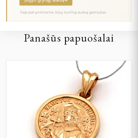
Įsigyti grynąjį auksą
Taip pat priimame Jūsų turimą auksą gamybai.
Panašūs papuošalai