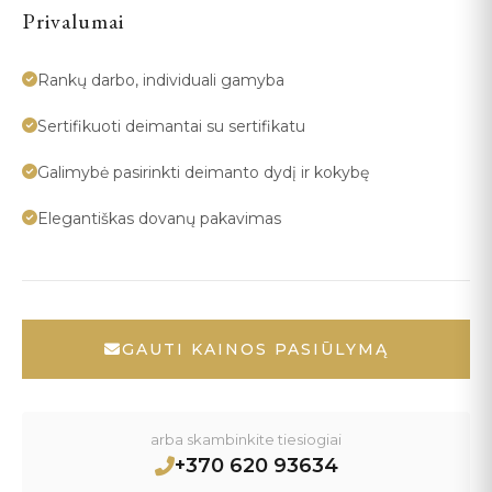
Privalumai
Rankų darbo, individuali gamyba
Sertifikuoti deimantai su sertifikatu
Galimybė pasirinkti deimanto dydį ir kokybę
Elegantiškas dovanų pakavimas
GAUTI KAINOS PASIŪLYMĄ
arba skambinkite tiesiogiai
+370 620 93634