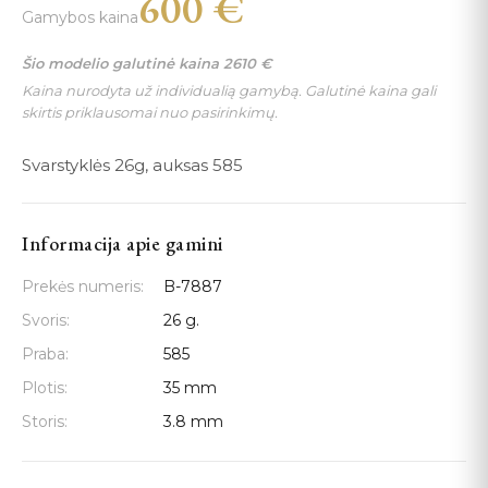
600
€
Gamybos kaina
Šio modelio galutinė kaina
2610
€
Kaina nurodyta už individualią gamybą. Galutinė kaina gali
skirtis priklausomai nuo pasirinkimų.
Svarstyklės 26g, auksas 585
Informacija apie gamini
Prekės numeris:
B-7887
Svoris:
26 g.
Praba:
585
Plotis:
35 mm
Storis:
3.8 mm