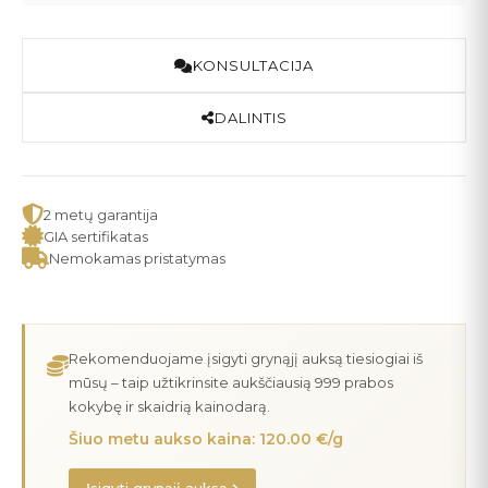
KONSULTACIJA
DALINTIS
2 metų garantija
GIA sertifikatas
Nemokamas pristatymas
Rekomenduojame įsigyti grynąjį auksą tiesiogiai iš
mūsų – taip užtikrinsite aukščiausią 999 prabos
kokybę ir skaidrią kainodarą.
Šiuo metu aukso kaina: 120.00 €/g