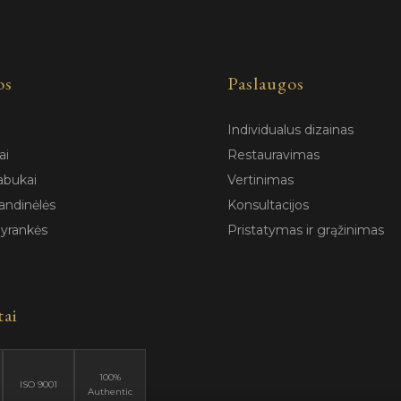
os
Paslaugos
Individualus dizainas
ai
Restauravimas
abukai
Vertinimas
andinėlės
Konsultacijos
pyrankės
Pristatymas ir grąžinimas
tai
100%
ISO 9001
Authentic