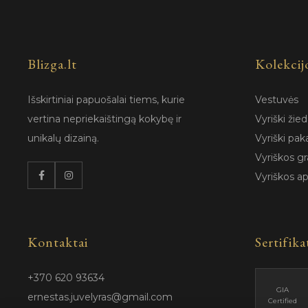
Blizga.lt
Kolekcij
Išskirtiniai papuošalai tiems, kurie
Vestuvės
vertina nepriekaištingą kokybę ir
Vyriški žied
unikalų dizainą.
Vyriški pak
Vyriškos gr
Vyriškos a
Kontaktai
Sertifika
+370 620 93634
GIA
ernestas.juvelyras@gmail.com
Certified