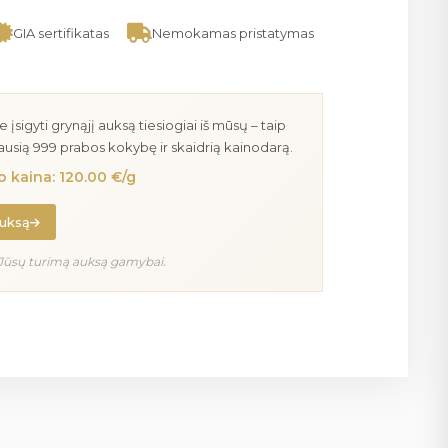
GIA sertifikatas
Nemokamas pristatymas
igyti grynąjį auksą tiesiogiai iš mūsų – taip
iausią 999 prabos kokybę ir skaidrią kainodarą.
 kaina: 120.00 €/g
auksą
Jūsų turimą auksą gamybai.