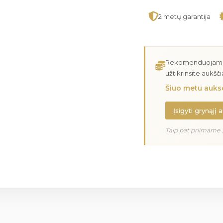
2 metų garantija
Rekomenduojame įs
užtikrinsite aukšč
Šiuo metu aukso
Įsigyti grynąjį 
Taip pat priimame 