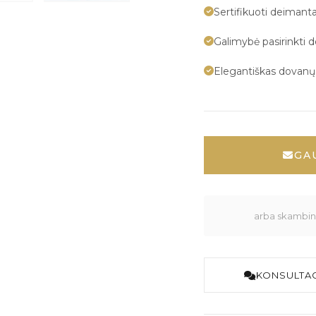
Sertifikuoti deimanta
Galimybė pasirinkti 
Elegantiškas dovan
GA
arba skambink
KONSULTAC