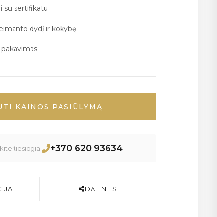
i su sertifikatu
deimanto dydį ir kokybę
ų pakavimas
UTI KAINOS PASIŪLYMĄ
+370 620 93634
ite tiesiogiai
IJA
DALINTIS