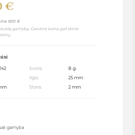
0
€
aina
920
€
ualią gamybą. Galutinė kaina gali skirtis
nkimų.
mini
242
Svoris:
8 g.
Ilgis:
25 mm
 mm
Storis:
2 mm
duali gamyba