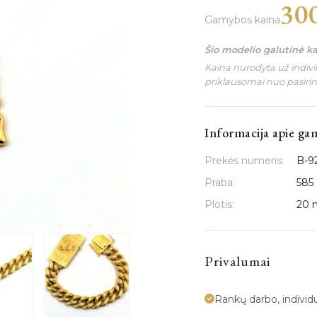
30
Gamybos kaina
Šio modelio galutinė k
Kaina nurodyta už individ
priklausomai nuo pasiri
Informacija apie ga
Prekės numeris:
B-9
Praba:
585
Plotis:
20
Privalumai
Rankų darbo, indivi