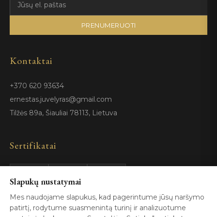
PRENUMERUOTI
Kontaktai
+370 620 93634
ernestas.juvelyras@gmail.com
Tilžės 89a, Šiauliai 78113, Lietuva
Sertifikatai
Slapukų nustatymai
GIA
100%
ISO 9001
Certified
Authentic
Mes naudojame slapukus, kad pagerintume jūsų naršymo
patirtį, rodytume suasmenintą turinį ir analizuotume