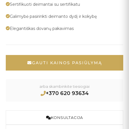
Sertifikuoti deimantai su sertifikatu
Galimybė pasirinkti deimanto dydį ir kokybę
Elegantiškas dovanų pakavimas
GAUTI KAINOS PASIŪLYMĄ
arba skambinkite tiesiogiai
+370 620 93634
KONSULTACIJA