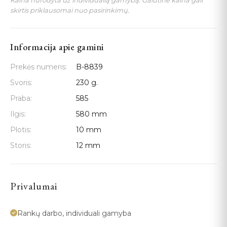
Kaina nurodyta už individualią gamybą. Galutinė kaina gali
skirtis priklausomai nuo pasirinkimų.
Informacija apie gamini
Prekės numeris:
B-8839
Svoris:
230 g.
Praba:
585
Ilgis:
580 mm
Plotis:
10 mm
Storis:
12 mm
Privalumai
Rankų darbo, individuali gamyba