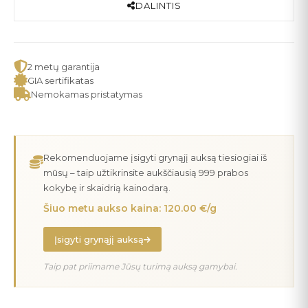
DALINTIS
2 metų garantija
GIA sertifikatas
Nemokamas pristatymas
Rekomenduojame įsigyti grynąjį auksą tiesiogiai iš
mūsų – taip užtikrinsite aukščiausią 999 prabos
kokybę ir skaidrią kainodarą.
Šiuo metu aukso kaina: 120.00 €/g
Įsigyti grynąjį auksą
Taip pat priimame Jūsų turimą auksą gamybai.