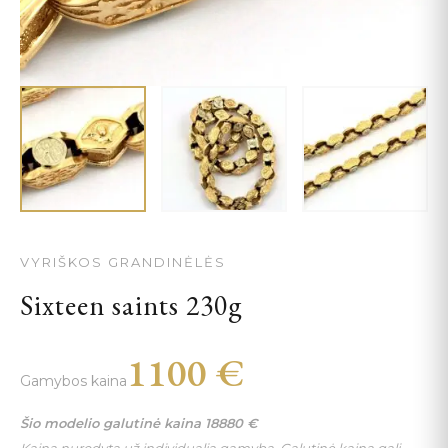
VYRIŠKOS GRANDINĖLĖS
Sixteen saints 230g
1100
€
Gamybos kaina
Šio modelio galutinė kaina
18880
€