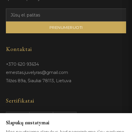
PRENUMERUOTI
Kontaktai
+370 620 93634
ernestas.juvelyras@gmail.com
Tilžės 89a, Šiauliai 78113, Lietuva
Sertifikatai
GIA
100%
Slapukų nustatymai
ISO 9001
Certified
Authentic