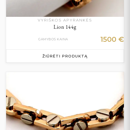
VYRIŠKOS APYRANKĖS
Lion 144g
1500
€
GAMYBOS KAINA
ŽIŪRĖTI PRODUKTĄ