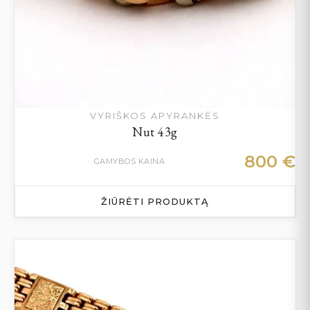
VYRIŠKOS APYRANKĖS
Nut 43g
800
€
GAMYBOS KAINA
ŽIŪRĖTI PRODUKTĄ