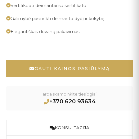
Sertifikuoti deimantai su sertifikatu
Galimybė pasirinkti deimanto dydį ir kokybę
Elegantiškas dovanų pakavimas
GAUTI KAINOS PASIŪLYMĄ
arba skambinkite tiesiogiai
+370 620 93634
KONSULTACIJA