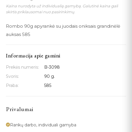
Kaina nurodyta už individualią gamybą. Galutinė kaina gali
skirtis priklausomai nuo pasirinkimų.
Rombo 90g apyrankė su juodais oniksais grandinėlė
auksas 585
Informacija apie gamini
Prekės numeris:
B-3098
Svoris:
90 g.
Praba:
585
Privalumai
Rankų darbo, individuali gamyba