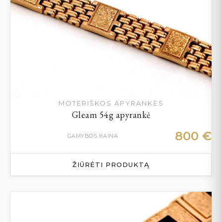
MOTERIŠKOS APYRANKĖS
Gleam 54g apyrankė
800
€
GAMYBOS KAINA
ŽIŪRĖTI PRODUKTĄ