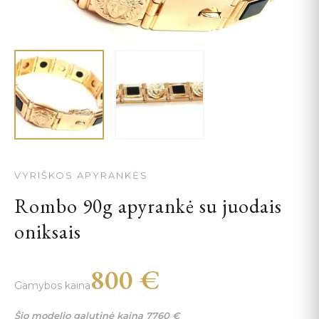
VYRIŠKOS APYRANKĖS
Rombo 90g apyrankė su juodais
oniksais
800
€
Gamybos kaina
Šio modelio galutinė kaina
7760
€