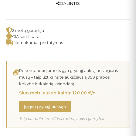
DALINTIS
2 metų garantija
GIA sertifikatas
Nemokamas pristatymas
Rekomenduojame įsigyti grynąjį auksą tiesiogiai iš
mūsų – taip užtikrinsite aukščiausią 999 prabos
kokybę ir skaidrią kainodarą.
Šiuo metu aukso kaina: 120.00 €/g
Įsigyti grynąjį auksą
Taip pat priimame Jūsų turimą auksą gamybai.