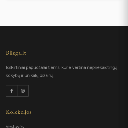
Blizga.lt
Išskirtiniai papuošalai tiems, kurie vertina nepriekaištingą
kokybę ir unikalų dizainą.
Kolekcijos
Vestuvės