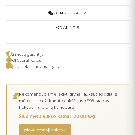
KONSULTACIJA
DALINTIS
2 metų garantija
GIA sertifikatas
Nemokamas pristatymas
Rekomenduojame įsigyti grynąjį auksą tiesiogiai iš
mūsų – taip užtikrinsite aukščiausią 999 prabos
kokybę ir skaidrią kainodarą.
Šiuo metu aukso kaina: 120.00 €/g
Įsigyti grynąjį auksą