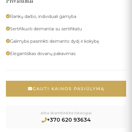
Privalumai
Rankų darbo, individuali gamyba
Sertifikuoti deimantai su sertifikatu
Galimybė pasirinkti deimanto dydį ir kokybę
Elegantiškas dovanų pakavimas
GAUTI KAINOS PASIŪLYMĄ
arba skambinkite tiesiogiai
+370 620 93634