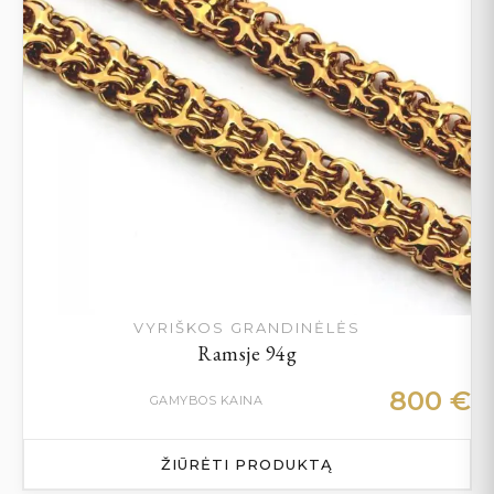
VYRIŠKOS GRANDINĖLĖS
Ramsje 94g
800
€
GAMYBOS KAINA
ŽIŪRĖTI PRODUKTĄ