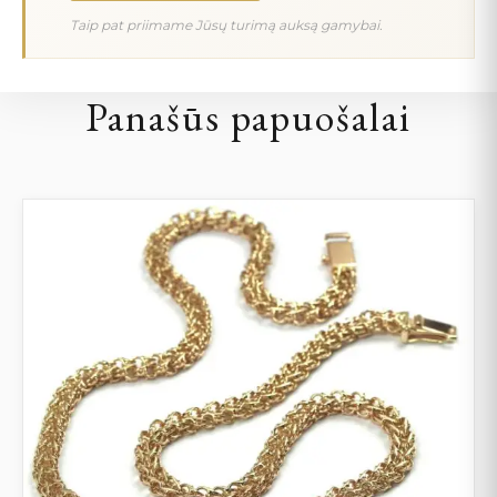
Taip pat priimame Jūsų turimą auksą gamybai.
Panašūs papuošalai