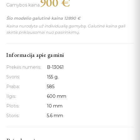
900
€
Gamybos kaina
Šio modelio galutinė kaina
12890
€
Kaina nurodyta už individualią gamybą. Galutinė kaina gali
skirtis priklausomai nuo pasirinkimų.
Informacija apie gamini
Prekės numeris:
B-13061
Svoris:
155 g.
Praba:
585
Ilgis:
600 mm
Plotis:
10 mm
Storis:
5.6 mm