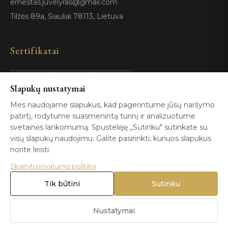
ernestas.juvelyras@gmail.com
Tilžės 89a, Šiauliai 78113, Lietuva
Sertifikatai
GIA
100%
Slapukų nustatymai
ISO 9001
Certified
Authentic
Mes naudojame slapukus, kad pagerintume jūsų naršymo
patirtį, rodytume suasmenintą turinį ir analizuotume
svetainės lankomumą. Spustelėję „Sutinku" sutinkate su
visų slapukų naudojimu. Galite pasirinkti, kuriuos slapukus
norite leisti.
Skaityti privatumo politiką
© 2026 Blizga.lt. Visos teisės saugomos. |
Privatumo politika
|
Naudojimo sąlygos
Tik būtini
Sutinku
Nustatymai