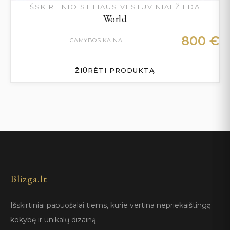
IŠSKIRTINIO STILIAUS VESTUVINIAI ŽIEDAI
World
800
€
GAMYBOS KAINA
ŽIŪRĖTI PRODUKTĄ
Blizga.lt
Išskirtiniai papuošalai tiems, kurie vertina nepriekaištingą
kokybę ir unikalų dizainą.