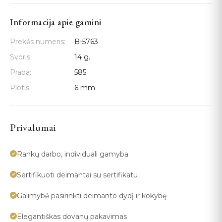
Informacija apie gamini
Prekės numeris:
B-5763
Svoris:
14 g.
Praba:
585
Plotis:
6 mm
Privalumai
Rankų darbo, individuali gamyba
Sertifikuoti deimantai su sertifikatu
Galimybė pasirinkti deimanto dydį ir kokybę
Elegantiškas dovanų pakavimas