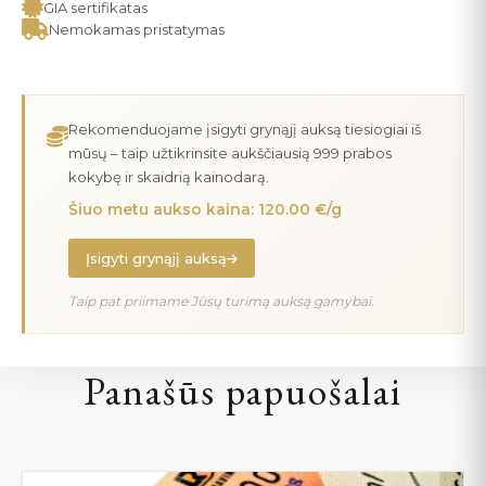
GIA sertifikatas
Nemokamas pristatymas
Rekomenduojame įsigyti grynąjį auksą tiesiogiai iš
mūsų – taip užtikrinsite aukščiausią 999 prabos
kokybę ir skaidrią kainodarą.
Šiuo metu aukso kaina: 120.00 €/g
Įsigyti grynąjį auksą
Taip pat priimame Jūsų turimą auksą gamybai.
Panašūs papuošalai