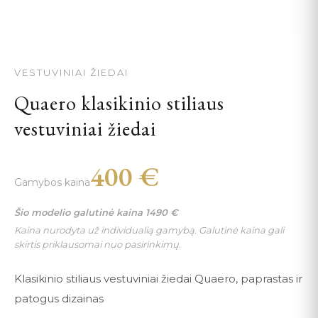
VESTUVINIAI ŽIEDAI
Quaero klasikinio stiliaus
vestuviniai žiedai
400
€
Gamybos kaina
Šio modelio galutinė kaina
1490
€
Kaina nurodyta už individualią gamybą. Galutinė kaina gali
skirtis priklausomai nuo pasirinkimų.
Klasikinio stiliaus vestuviniai žiedai Quaero, paprastas ir
patogus dizainas