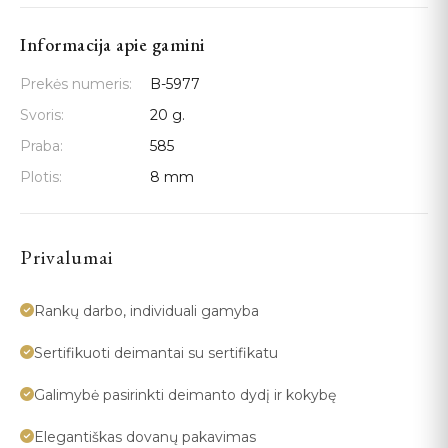
Informacija apie gamini
Prekės numeris:
B-5977
Svoris:
20 g.
Praba:
585
Plotis:
8 mm
Privalumai
Rankų darbo, individuali gamyba
Sertifikuoti deimantai su sertifikatu
Galimybė pasirinkti deimanto dydį ir kokybę
Elegantiškas dovanų pakavimas