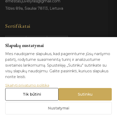
ernestas.juvelyras@gmail.com
Tilžės 89a, Šiauliai 78113, Lietuva
Sertifikatai
GIA
100%
Slapukų nustatymai
ISO 9001
Certified
Authentic
Mes naudojame slapukus, kad pagerintume jūsų naršymo
patirtį, rodytume suasmenintą turinį ir analizuotume
svetainės lankomumą. Spustelėję „Sutinku" sutinkate su
visų slapukų naudojimu. Galite pasirinkti, kuriuos slapukus
norite leisti.
Skaityti privatumo politiką
© 2026 Blizga.lt. Visos teisės saugomos. |
Privatumo politika
|
Naudojimo sąlygos
Tik būtini
Sutinku
Nustatymai