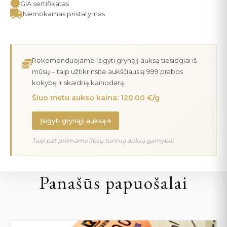
GIA sertifikatas
Nemokamas pristatymas
Rekomenduojame įsigyti grynąjį auksą tiesiogiai iš
mūsų – taip užtikrinsite aukščiausią 999 prabos
kokybę ir skaidrią kainodarą.
Šiuo metu aukso kaina: 120.00 €/g
Įsigyti grynąjį auksą
Taip pat priimame Jūsų turimą auksą gamybai.
Panašūs papuošalai