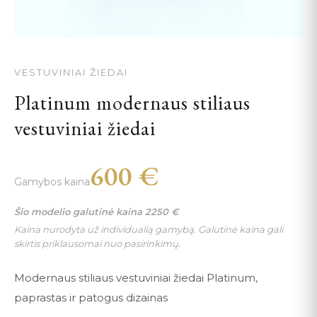
VESTUVINIAI ŽIEDAI
Platinum modernaus stiliaus
vestuviniai žiedai
600
€
Gamybos kaina
Šio modelio galutinė kaina
2250
€
Kaina nurodyta už individualią gamybą. Galutinė kaina gali
skirtis priklausomai nuo pasirinkimų.
Modernaus stiliaus vestuviniai žiedai Platinum,
paprastas ir patogus dizainas