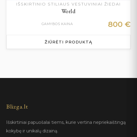
IŠSKIRTINIO STILIAUS VESTUVINIAI ŽIEDAI
World
800
€
GAMYBOS KAINA
ŽIŪRĖTI PRODUKTĄ
Blizga.lt
Išskirtiniai papuošalai tiems, kurie vertina nepriekaištingą
kokybę ir unikalų dizainą.