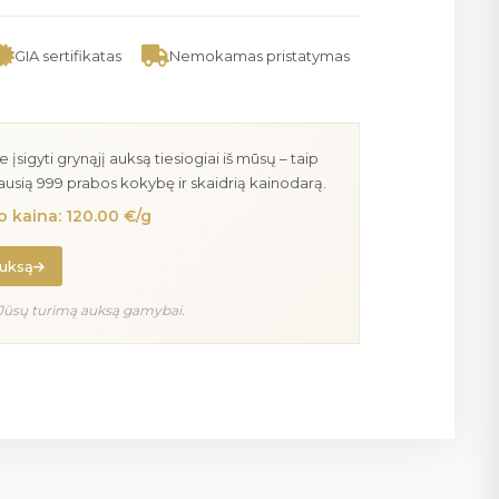
GIA sertifikatas
Nemokamas pristatymas
igyti grynąjį auksą tiesiogiai iš mūsų – taip
iausią 999 prabos kokybę ir skaidrią kainodarą.
 kaina: 120.00 €/g
auksą
Jūsų turimą auksą gamybai.