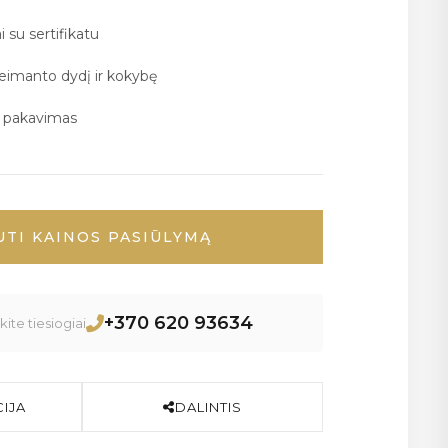
i su sertifikatu
deimanto dydį ir kokybę
ų pakavimas
UTI KAINOS PASIŪLYMĄ
+370 620 93634
ite tiesiogiai
IJA
DALINTIS