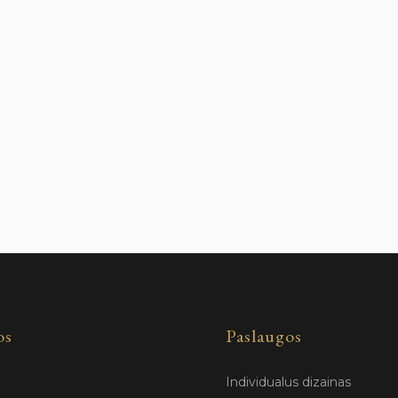
os
Paslaugos
Individualus dizainas