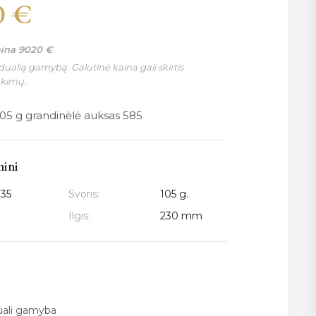
0
€
aina
9020
€
ualią gamybą. Galutinė kaina gali skirtis
nkimų.
05 g grandinėlė auksas 585
mini
135
Svoris:
105 g.
Ilgis:
230 mm
duali gamyba