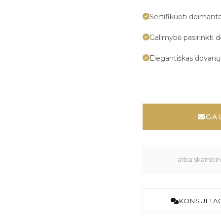
Sertifikuoti deimanta
Galimybė pasirinkti 
Elegantiškas dovan
GA
arba skambink
KONSULTAC