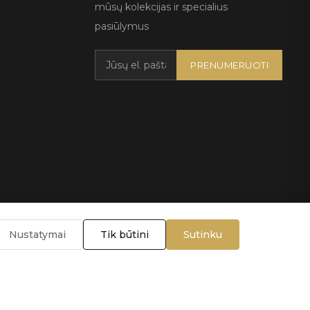
mūsų kolekcijas ir specialius
pasiūlymus
PRENUMERUOTI
Nustatymai
Tik būtini
Sutinku
lygos