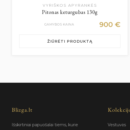
VYRIŠKOS APYRANKĖS
Pitonas keturgubas 130g
900
€
GAMYBOS KAINA
ŽIŪRĖTI PRODUKTĄ
Blizga.lt
Kolekcij
Išskirtiniai papuošalai tiems, kurie
Vestuvės