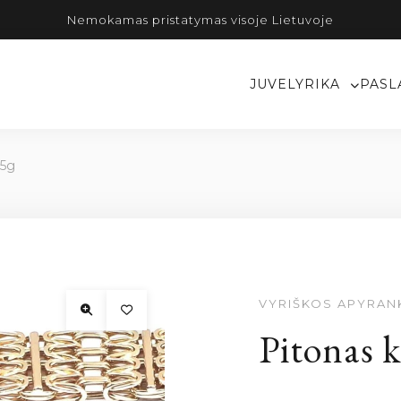
Nemokamas pristatymas visoje Lietuvoje
JUVELYRIKA
PASL
05g
VYRIŠKOS APYRAN
Pitonas 