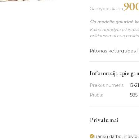
90
Gamybos kaina
Šio modelio galutinė k
Kaina nurodyta už individ
priklausomai nuo pasiri
Pitonas keturgubas 1
Informacija apie ga
Prekės numeris:
B-2
Praba:
585
Privalumai
Rankų darbo, indivi