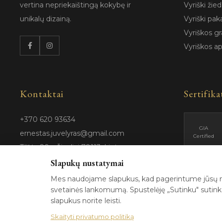
vertina nepriekaištingą kokybę ir
Vyriški žied
unikalų dizainą.
Vyriški pak
Vyriškos gr
Vyriškos a
Kontaktai
Sertifika
+370 620 93634
GIA
ernestas.juvelyras@gmail.com
Certified
Tilžės 89a, Šiauliai 78113, Lietuva
Slapukų nustatymai
Mes naudojame slapukus, kad pagerintume jūsų na
svetainės lankomumą. Spustelėję „Sutinku" sutinkat
slapukus norite leisti.
© 202
Skaityti privatumo politiką