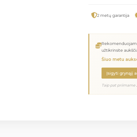
2 metų garantija
Rekomenduojame įs
užtikrinsite aukšč
Šiuo metu aukso
Įsigyti grynąjį 
Taip pat priimame 