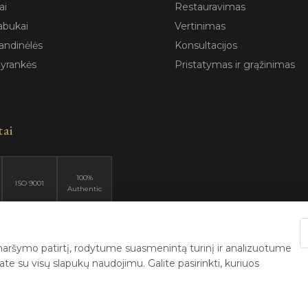
ai
Restauravimas
abukai
Vertinimas
andinėlės
Konsultacijos
pyrankės
Pristatymas ir grąžinimas
tai
100%
ISO 9001
Authentic
ršymo patirtį, rodytume suasmenintą turinį ir analizuotume
e su visų slapukų naudojimu. Galite pasirinkti, kuriuos
6 Blizga.lt. Visos teisės saugomos. |
Privatumo politika
|
Naudojimo są