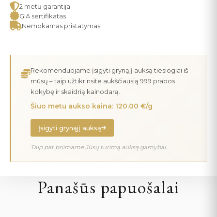
2 metų garantija
GIA sertifikatas
Nemokamas pristatymas
Rekomenduojame įsigyti grynąjį auksą tiesiogiai iš
mūsų – taip užtikrinsite aukščiausią 999 prabos
kokybę ir skaidrią kainodarą.
Šiuo metu aukso kaina: 120.00 €/g
Įsigyti grynąjį auksą
Taip pat priimame Jūsų turimą auksą gamybai.
Panašūs papuošalai