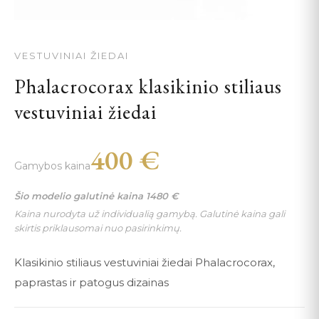
VESTUVINIAI ŽIEDAI
Phalacrocorax klasikinio stiliaus
vestuviniai žiedai
400
€
Gamybos kaina
Šio modelio galutinė kaina
1480
€
Kaina nurodyta už individualią gamybą. Galutinė kaina gali
skirtis priklausomai nuo pasirinkimų.
Klasikinio stiliaus vestuviniai žiedai Phalacrocorax,
paprastas ir patogus dizainas