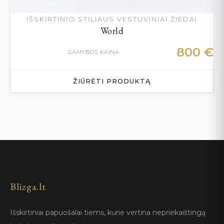
IŠSKIRTINIO STILIAUS VESTUVINIAI ŽIEDAI
World
800
€
GAMYBOS KAINA
ŽIŪRĖTI PRODUKTĄ
Blizga.lt
Išskirtiniai papuošalai tiems, kurie vertina nepriekaištingą