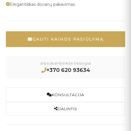
Elegantiškas dovanų pakavimas
GAUTI KAINOS PASIŪLYMĄ
arba skambinkite tiesiogiai
+370 620 93634
KONSULTACIJA
DALINTIS