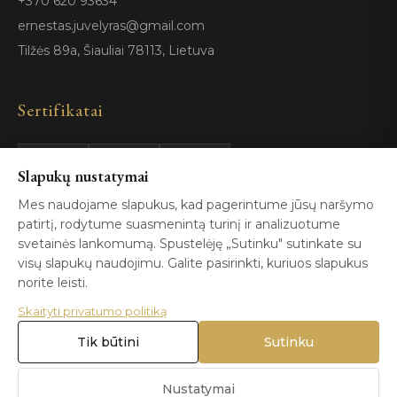
+370 620 93634
ernestas.juvelyras@gmail.com
Tilžės 89a, Šiauliai 78113, Lietuva
Sertifikatai
Slapukų nustatymai
GIA
100%
ISO 9001
Certified
Authentic
Mes naudojame slapukus, kad pagerintume jūsų naršymo
patirtį, rodytume suasmenintą turinį ir analizuotume
svetainės lankomumą. Spustelėję „Sutinku" sutinkate su
visų slapukų naudojimu. Galite pasirinkti, kuriuos slapukus
norite leisti.
Skaityti privatumo politiką
© 2026 Blizga.lt. Visos teisės saugomos. |
Privatumo politika
|
Naudojimo sąlygos
Tik būtini
Sutinku
Nustatymai