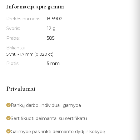
Informacija apie gamini
Prekės numeris:
B-5902
Svoris:
12 g.
Praba:
585
Briliantai:
5 vnt. - 1.7 mm (0,020 ct)
Plotis:
5 mm
Privalumai
Rankų darbo, individuali gamyba
Sertifikuoti deimantai su sertifikatu
Galimybė pasirinkti deimanto dydį ir kokybę