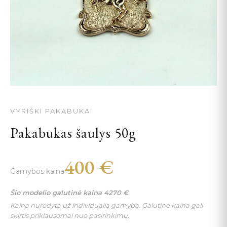
VYRIŠKI PAKABUKAI
Pakabukas šaulys 50g
400
€
Gamybos kaina
Šio modelio galutinė kaina
4270
€
Kaina nurodyta už individualią gamybą. Galutinė kaina gali
skirtis priklausomai nuo pasirinkimų.