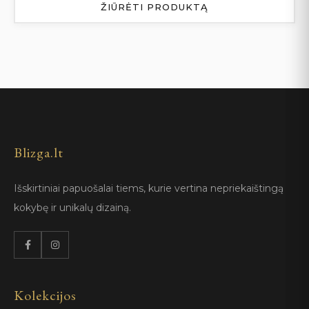
ŽIŪRĖTI PRODUKTĄ
Blizga.lt
Išskirtiniai papuošalai tiems, kurie vertina nepriekaištingą
kokybę ir unikalų dizainą.
Kolekcijos