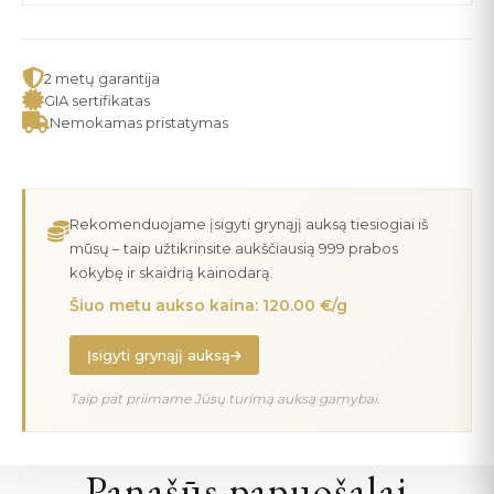
2 metų garantija
GIA sertifikatas
Nemokamas pristatymas
Rekomenduojame įsigyti grynąjį auksą tiesiogiai iš
mūsų – taip užtikrinsite aukščiausią 999 prabos
kokybę ir skaidrią kainodarą.
Šiuo metu aukso kaina: 120.00 €/g
Įsigyti grynąjį auksą
Taip pat priimame Jūsų turimą auksą gamybai.
Panašūs papuošalai