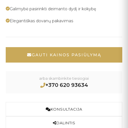
Galimybė pasirinkti deimanto dydį ir kokybę
Elegantiškas dovanų pakavimas
GAUTI KAINOS PASIŪLYMĄ
arba skambinkite tiesiogiai
+370 620 93634
KONSULTACIJA
DALINTIS