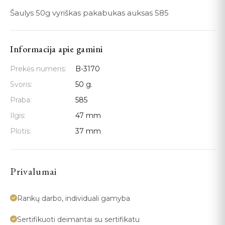
Šaulys 50g vyriškas pakabukas auksas 585
Informacija apie gamini
Prekės numeris:
B-3170
Svoris:
50 g.
Praba:
585
Ilgis:
47 mm
Plotis:
37 mm
Privalumai
Rankų darbo, individuali gamyba
Sertifikuoti deimantai su sertifikatu