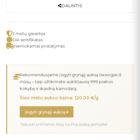
DALINTIS
2 metų garantija
GIA sertifikatas
Nemokamas pristatymas
Rekomenduojame įsigyti grynąjį auksą tiesiogiai iš
mūsų – taip užtikrinsite aukščiausią 999 prabos
kokybę ir skaidrią kainodarą.
Šiuo metu aukso kaina: 120.00 €/g
Įsigyti grynąjį auksą
Taip pat priimame Jūsų turimą auksą gamybai.