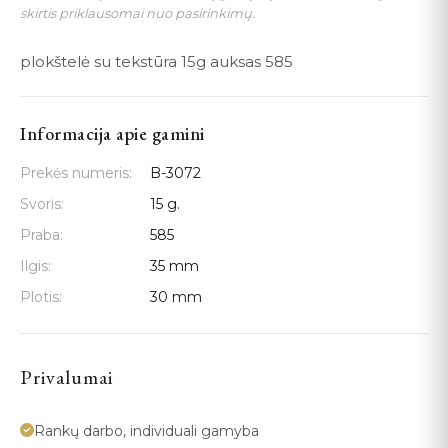
skirtis priklausomai nuo pasirinkimų.
plokštelė su tekstūra 15g auksas 585
Informacija apie gamini
Prekės numeris:
B-3072
Svoris:
15 g.
Praba:
585
Ilgis:
35 mm
Plotis:
30 mm
Privalumai
Rankų darbo, individuali gamyba