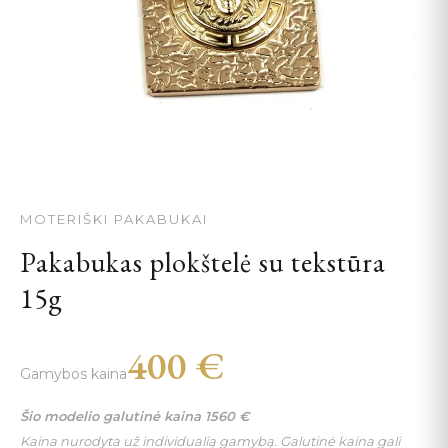
MOTERIŠKI PAKABUKAI
Pakabukas plokštelė su tekstūra
15g
400
€
Gamybos kaina
Šio modelio galutinė kaina
1560
€
Kaina nurodyta už individualią gamybą. Galutinė kaina gali