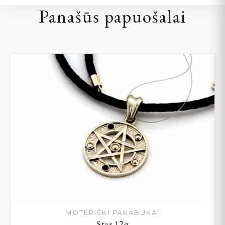
Panašūs papuošalai
MOTERIŠKI PAKABUKAI
Star 12g