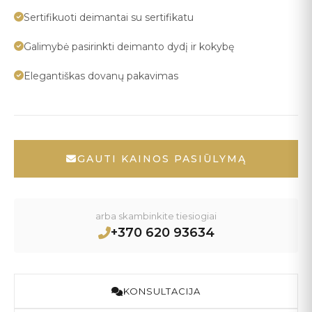
Sertifikuoti deimantai su sertifikatu
Galimybė pasirinkti deimanto dydį ir kokybę
Elegantiškas dovanų pakavimas
GAUTI KAINOS PASIŪLYMĄ
arba skambinkite tiesiogiai
+370 620 93634
KONSULTACIJA