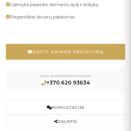
Galimybė pasirinkti deimanto dydį ir kokybę
Elegantiškas dovanų pakavimas
GAUTI KAINOS PASIŪLYMĄ
arba skambinkite tiesiogiai
+370 620 93634
KONSULTACIJA
DALINTIS