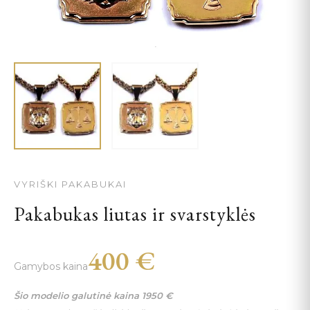
VYRIŠKI PAKABUKAI
Pakabukas liutas ir svarstyklės
400
€
Gamybos kaina
Šio modelio galutinė kaina
1950
€