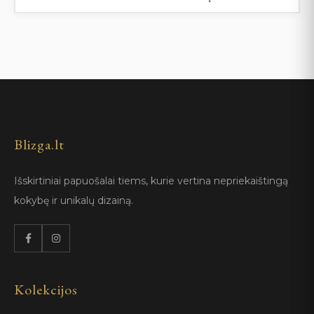
Blizga.lt
Išskirtiniai papuošalai tiems, kurie vertina nepriekaištingą
kokybę ir unikalų dizainą.
Kolekcijos