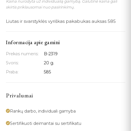
Kaina nurodyta už individualią gamybą. Galutinė kaina gali
skirtis priklausomai nuo pasirinkimų.
Liutas ir svarstyklės vyriškas pakabukas auksas 585
Informacija apie gamini
Prekės numeris:
B-2319
Svoris:
20 g.
Praba:
585
Privalumai
Rankų darbo, individuali gamyba
Sertifikuoti deimantai su sertifikatu