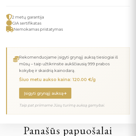
2 metų garantija
GIA sertifikatas
Nemokamas pristatymas
Rekomenduojame įsigyti grynąjį auksą tiesiogiai iš
mūsų – taip užtikrinsite aukščiausią 999 prabos
kokybę ir skaidrią kainodarą.
Šiuo metu aukso kaina: 120.00 €/g
Įsigyti grynąjį auksą
Taip pat priimame Jūsų turimą auksą gamybai.
Panašūs papuošalai