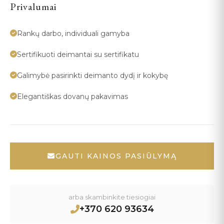
Privalumai
Rankų darbo, individuali gamyba
Sertifikuoti deimantai su sertifikatu
Galimybė pasirinkti deimanto dydį ir kokybę
Elegantiškas dovanų pakavimas
GAUTI KAINOS PASIŪLYMĄ
arba skambinkite tiesiogiai
+370 620 93634