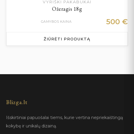
VYRIŠKI PAKABUKAI
Ožeragis 18g
500
€
GAMYBOS KAINA
ŽIŪRĖTI PRODUKTĄ
Blizga.lt
Išskirtiniai papuošalai tiems, kurie vertina nepriekaištingą
kokybę ir unikalų dizainą.