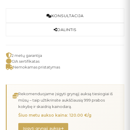
KONSULTACIJA
DALINTIS
2 metų garantija
GIA sertifikatas
Nemokamas pristatymas
Rekomenduojame įsigyti grynąjį auksą tiesiogiai iš
mūsų – taip užtikrinsite aukščiausią 999 prabos
kokybę ir skaidrią kainodarą.
Šiuo metu aukso kaina: 120.00 €/g
Įsigyti grynąjį auksą