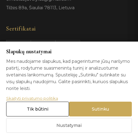
Tilžės 89a, Šiauliai 78113, Lietuva
Sertifikatai
Slapukų nustatymai
GIA
100%
ISO 9001
Certified
Authentic
Mes naudojame slapukus, kad pagerintume jūsų naršymo
patirtį, rodytume suasmenintą turinį ir analizuotume
svetainės lankomumą. Spustelėję „Sutinku" sutinkate su
visų slapukų naudojimu. Galite pasirinkti, kuriuos slapukus
norite leisti.
Skaityti privatumo politiką
© 2026 Blizga.lt. Visos teisės saugomos. |
Privatumo politika
|
Naudojimo sąlygos
Tik būtini
Sutinku
Nustatymai