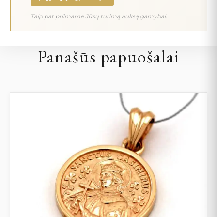
Taip pat priimame Jūsų turimą auksą gamybai.
Panašūs papuošalai