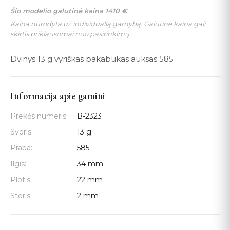
Šio modelio galutinė kaina
1410
€
Kaina nurodyta už individualią gamybą. Galutinė kaina gali
skirtis priklausomai nuo pasirinkimų.
Dvinys 13 g vyriškas pakabukas auksas 585
Informacija apie gamini
Prekės numeris:
B-2323
Svoris:
13 g.
Praba:
585
Ilgis:
34 mm
Plotis:
22 mm
Storis:
2 mm