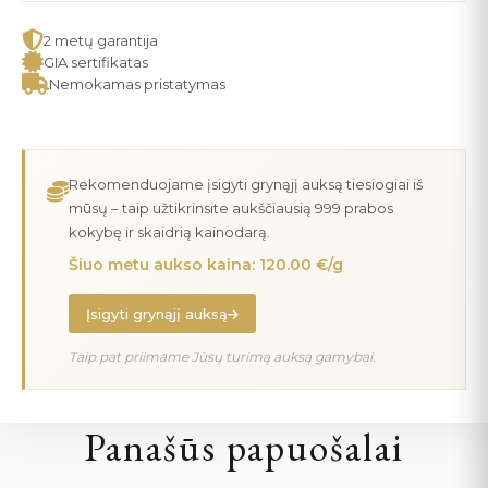
2 metų garantija
GIA sertifikatas
Nemokamas pristatymas
Rekomenduojame įsigyti grynąjį auksą tiesiogiai iš
mūsų – taip užtikrinsite aukščiausią 999 prabos
kokybę ir skaidrią kainodarą.
Šiuo metu aukso kaina: 120.00 €/g
Įsigyti grynąjį auksą
Taip pat priimame Jūsų turimą auksą gamybai.
Panašūs papuošalai