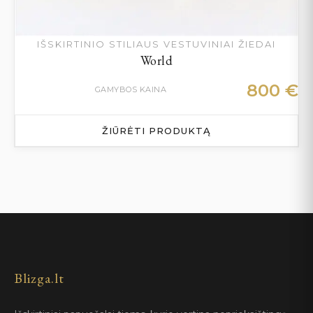
IŠSKIRTINIO STILIAUS VESTUVINIAI ŽIEDAI
World
800
€
GAMYBOS KAINA
ŽIŪRĖTI PRODUKTĄ
Blizga.lt