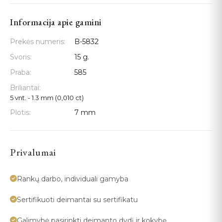
Informacija apie gamini
Prekės numeris:
B-5832
Svoris:
15 g.
Praba:
585
Briliantai:
5 vnt. - 1.3 mm (0,010 ct)
Plotis:
7 mm
Privalumai
Rankų darbo, individuali gamyba
Sertifikuoti deimantai su sertifikatu
Galimybė pasirinkti deimanto dydį ir kokybę