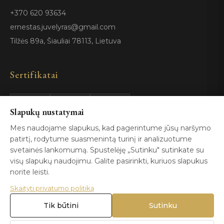
+370 620 93634
ernestas.juvelyras@gmail.com
Tilžės 89a, Šiauliai 78113, Lietuva
Sertifikatai
GIA
100%
Slapukų nustatymai
ISO 9001
Certified
Authentic
Mes naudojame slapukus, kad pagerintume jūsų naršymo
patirtį, rodytume suasmenintą turinį ir analizuotume
svetainės lankomumą. Spustelėję „Sutinku" sutinkate su
visų slapukų naudojimu. Galite pasirinkti, kuriuos slapukus
norite leisti.
Skaityti privatumo politiką
© 2026 Blizga.lt. Visos teisės saugomos. |
Privatumo politika
|
Naudojimo sąlygos
Tik būtini
Sutinku