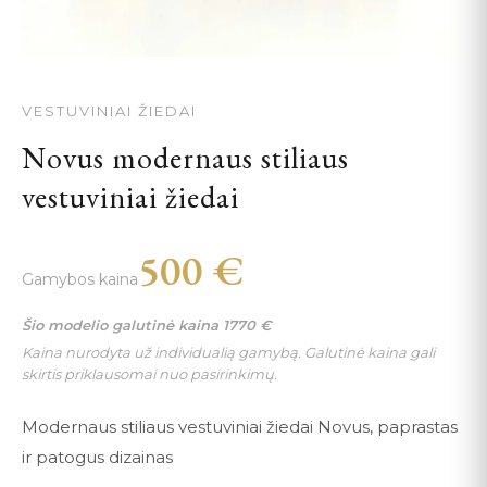
VESTUVINIAI ŽIEDAI
Novus modernaus stiliaus
vestuviniai žiedai
500
€
Gamybos kaina
Šio modelio galutinė kaina
1770
€
Kaina nurodyta už individualią gamybą. Galutinė kaina gali
skirtis priklausomai nuo pasirinkimų.
Modernaus stiliaus vestuviniai žiedai Novus, paprastas
ir patogus dizainas