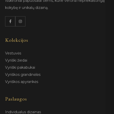
Išskirtiniai papuošalai tiems, kurie vertina nepriekaištingą
kokybę ir unikalų dizainą.
Kolekcijos
Vestuvės
Vyriški žiedai
Vyriški pakabukai
Vyriškos grandinėlės
Vyriškos apyrankės
Paslaugos
Individualus dizainas