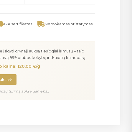
GIA sertifikatas
Nemokamas pristatymas
igyti grynąjį auksą tiesiogiai iš mūsų – taip
iausią 999 prabos kokybę ir skaidrią kainodarą.
 kaina: 120.00 €/g
auksą
Jūsų turimą auksą gamybai.