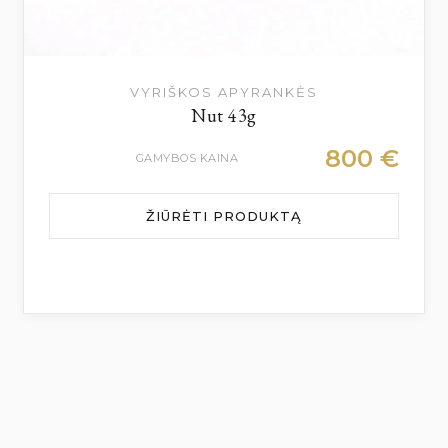
VYRIŠKOS APYRANKĖS
Nut 43g
800
€
GAMYBOS KAINA
ŽIŪRĖTI PRODUKTĄ