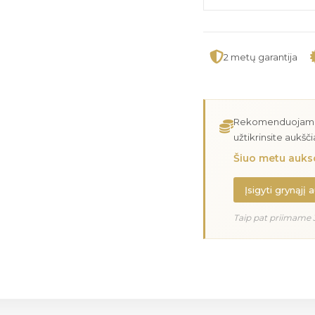
2 metų garantija
Rekomenduojame įs
užtikrinsite aukšč
Šiuo metu aukso
Įsigyti grynąjį 
Taip pat priimame 