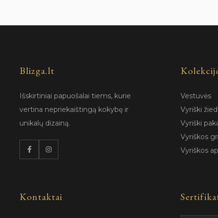
Blizga.lt
Kolekcij
Išskirtiniai papuošalai tiems, kurie
Vestuvės
vertina nepriekaištingą kokybę ir
Vyriški žied
unikalų dizainą.
Vyriški pak
Vyriškos gr
Vyriškos a
Kontaktai
Sertifika