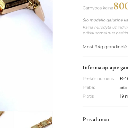
80
Gamybos kaina
Šio modelio galutinė k
Kaina nurodyta už individ
priklausomai nuo pasiri
Most 94g grandinėlė
Informacija apie ga
Prekės numeris:
B-4
Praba:
585
Plotis:
19
Privalumai