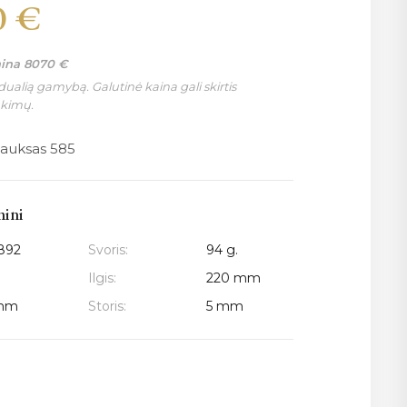
0
€
aina
8070
€
ualią gamybą. Galutinė kaina gali skirtis
nkimų.
 auksas 585
mini
892
Svoris:
94 g.
Ilgis:
220 mm
 mm
Storis:
5 mm