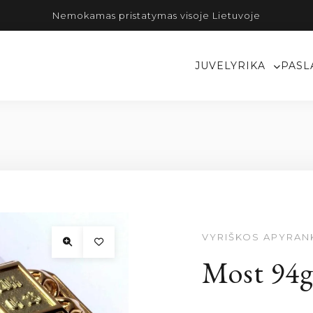
Nemokamas pristatymas visoje Lietuvoje
JUVELYRIKA
PASL
VYRIŠKOS APYRAN
Most 94