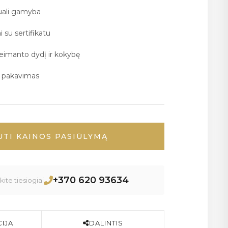
duali gamyba
i su sertifikatu
deimanto dydį ir kokybę
ų pakavimas
UTI KAINOS PASIŪLYMĄ
+370 620 93634
ite tiesiogiai
IJA
DALINTIS