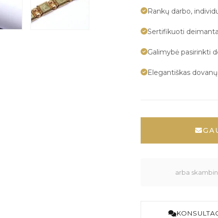
Rankų darbo, indivi
Sertifikuoti deimanta
Galimybė pasirinkti 
Elegantiškas dovan
GA
arba skambink
KONSULTAC