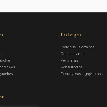
os
Paslaugos
Individualus dizainas
ai
Restauravimas
abukai
Vertinimas
andinėlės
Konsultacijos
pyrankės
Pristatymas ir grąžinimas
tai